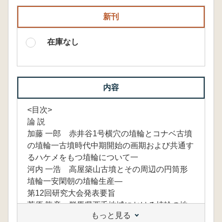
新刊
在庫なし
内容
<目次>
論 説
加藤 一郎 赤井谷1号横穴の埴輪とコナベ古墳
の埴輪一古墳時代中期開始の画期および共通す
るハケメをもつ埴輪について一
河内 一浩 高屋築山古墳とその周辺の円筒形
埴輪一安閑朝の埴輪生産―
第12回研究大会発表要旨
菅原 龍彦 群馬県西毛地域における埴輪の地
もっと見る
域色一碓氷川流域を中心として一