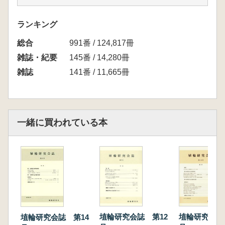
佐藤 弘 両毛地域の円筒埴輪
第12回研究大会討議の記録
ランキング
資料紹介
総合
高田 大輔 鴻巣市人幡神社古墳の円筒埴輪
991番 / 124,817冊
秋元 陽光 栃木市皆川地区出上の人物埴輪
雑誌・紀要
145番 / 14,280冊
鈴木 徹 鶏形埴輪の新例一町田市立博物館所
雑誌
141番 / 11,665冊
蔵の野毛大塚古墳採集資料―
辻川 哲朗 近江の囲形埴輪
埴輸出土地名表(15)
一緒に買われている本
埴輪研究会誌 第12
埴輪研究会誌
埴輪研究会誌 第14