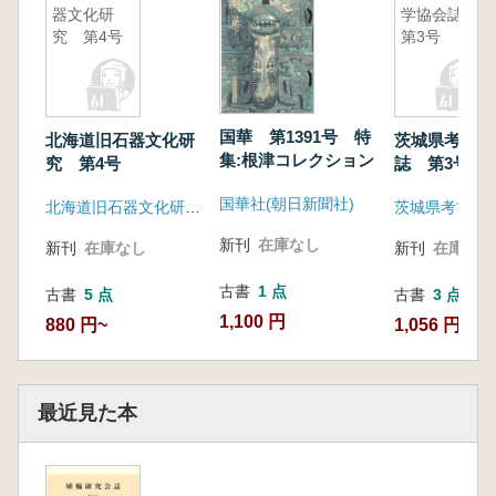
器文化研
学協会誌
究 第4号
第3号
国華 第1391号 特
北海道旧石器文化研
茨城県考古学
集:根津コレクション
究 第4号
誌 第3号
国華社(朝日新聞社)
北海道旧石器文化研究会
茨城県考古学
新刊
在庫なし
新刊
在庫なし
新刊
在庫なし
古書
1 点
古書
5 点
古書
3 点
1,100 円
880 円~
1,056 円~
最近見た本