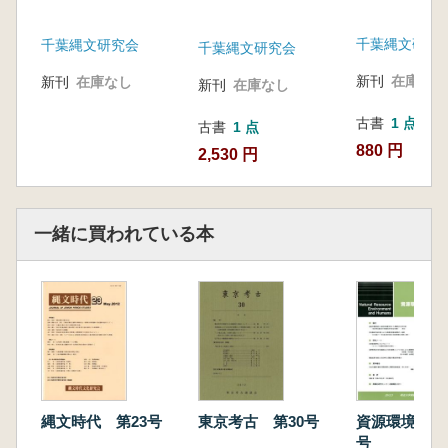
千葉縄文研究
千葉縄文研究会
千葉縄文研究会
新刊
在庫なし
新刊
在庫なし
新刊
在庫なし
古書
1 点
古書
1 点
880 円
2,530 円
一緒に買われている本
縄文時代 第23号
東京考古 第30号
資源環境と人
号