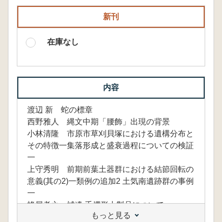
新刊
在庫なし
内容
渡辺 新 蛇の標章
西野雅人 縄文中期「腰飾」出現の背景
小林清隆 市原市草刈貝塚における遺構分布と
その特徴一集落形成と盛衰過程についての検証
一
上守秀明 前期前葉土器群における結節回転の
意義(其の2)一類例の追加2 土気南遺跡群の事例
一
蜂屋孝之 補遺 手燭形土製品について
もっと見る
2009・2010年度の研究動向