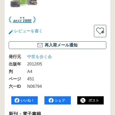
レビューを書く
＋
再入荷メール通知
発行元
中世を歩く会
出版年
2012/05
判
A4
ページ
451
六一ID
N06794
新刊・電子書籍