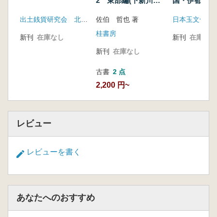
2 東部編(下新川
国・伊都国 王
郡・黒部市・魚津
と翡翠玉
出土銭貨研究会 北陸信越出土銭貨研究会
佐伯 哲也 著
市・滑川市)
桂書房
新刊
在庫なし
新刊
在庫なし
新刊
在庫なし
古書
2 点
2,200 円~
レビュー
レビューを書く
あなたへのおすすめ