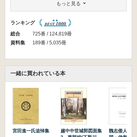
もっと見る
遺構・遺物である。
※79遺跡を収録。
ランキング
総合
725番 / 124,819冊
資料集
189番 / 5,035冊
一緒に買われている本
宮田進一氏追悼集
越中中世城郭図面集
魏志倭人伝の