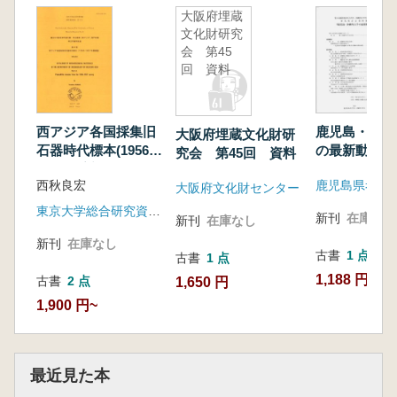
大阪府埋蔵
文化財研究
会 第45
回 資料
西アジア各国採集旧
鹿児島・沖縄
大阪府埋蔵文化財研
石器時代標本(1956-
の最新動向
究会 第45回 資料
1957年度調査)
西秋良宏
大阪府文化財センター
東京大学総合研究資料館
新刊
在庫なし
新刊
在庫なし
新刊
在庫なし
古書
1 点
古書
1 点
1,188 円
古書
2 点
1,650 円
1,900 円~
最近見た本