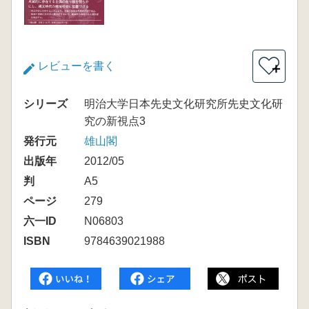
レビューを書く
＋
シリーズ
明治大学日本先史文化研究所先史文化研
究の新視点3
発行元
雄山閣
出版年
2012/05
判
A5
ページ
279
六一ID
N06803
ISBN
9784639021988