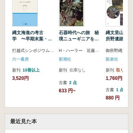
石器時代への旅 秘
縄文里山づく
縄文海進の考古
境ニューギニアを探
所野遺跡の縄
学 〜早期末葉・埼
る
玉県打越遺跡とその
H・ハーラー 近藤等・植田重雄訳
打越式シンポジウム実行委員会 編
時代〜
新潮社
新泉社
六一書房
新刊
在庫なし
新刊
取り寄せ
新刊
10冊以上
1,760円
3,520円
古書
2 点
古書
1 点
633 円~
880 円
最近見た本