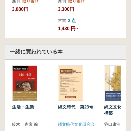
新刊
取り寄せ
新刊
取り寄せ
3,300円
3,080円
古書
2 点
1,430 円~
一緒に買われている本
生活・生業
縄文時代 第23号
縄文文化起源
構築
鈴木 克彦 編
縄文時代文化研究会
谷口康浩 著