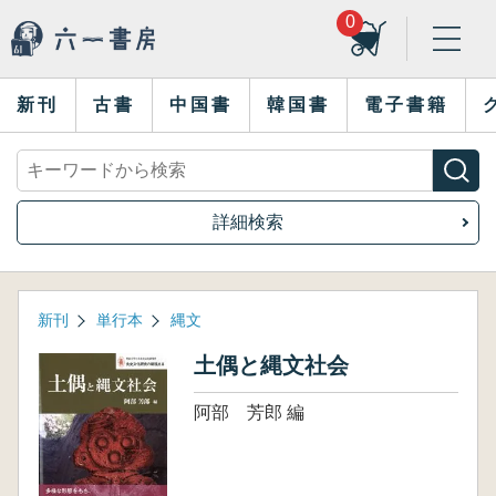
0
新刊
古書
中国書
韓国書
電子書籍
詳細検索
新刊
単行本
縄文
土偶と縄文社会
阿部 芳郎 編