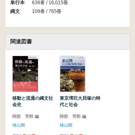
単行本
639番 / 16,015冊
縄文
109番 / 765冊
関連図書
東京湾巨大貝塚の時
移動と流通の縄文社
代と社会
会史
阿部 芳郎 編
阿部 芳郎 編
雄山閣
雄山閣