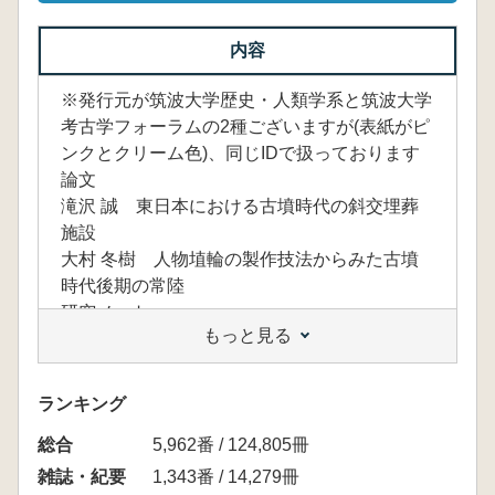
内容
※発行元が筑波大学歴史・人類学系と筑波大学
考古学フォーラムの2種ございますが(表紙がピ
ンクとクリーム色)、同じIDで扱っております
論文
滝沢 誠 東日本における古墳時代の斜交埋葬
施設
大村 冬樹 人物埴輪の製作技法からみた古墳
時代後期の常陸
研究ノート
もっと見る
鈴木 素行 頭に皮を巻いた石棒 「有文石棒
の摩減痕」と「成興野型石棒」を見直すために
森川 愛美 中エジプト・アコリス遺跡の転用
ランキング
例にみる諸問題
総合
五十嵐聡江・小野寿美子 パブリック・アーケ
5,962番 / 124,805冊
オロジーの可能性
雑誌・紀要
1,343番 / 14,279冊