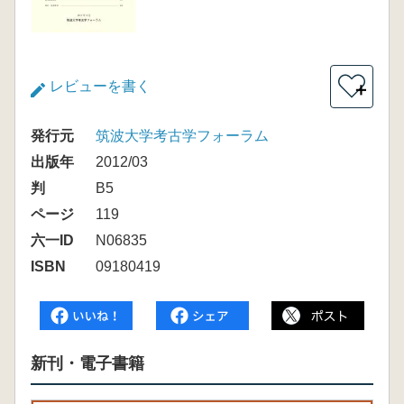
レビューを書く
＋
発行元
筑波大学考古学フォーラム
出版年
2012/03
判
B5
ページ
119
六一ID
N06835
ISBN
09180419
新刊・電子書籍