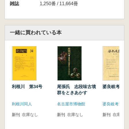
増森海笑D 西アジア先土器新石器時代研究の
雑誌
1,250番 / 11,664冊
動向
調査報告
荒 友里子 茨城県つくば市金田古墳の測量調
査
一緒に買われている本
研究活動報告
利根川 第34号
尾張氏 志段味古墳
婆良岐考古 
群をときあかす
利根川同人
名古屋市博物館
婆良岐考古同
新刊
在庫なし
新刊
在庫なし
新刊
在庫なし