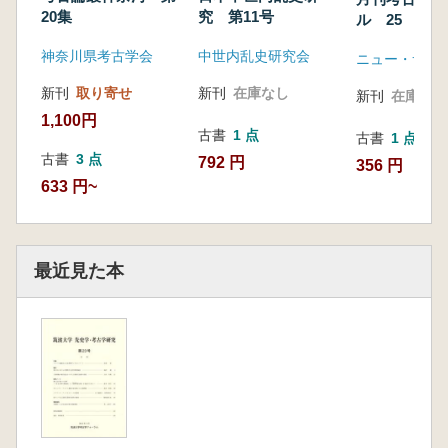
20集
究 第11号
ル 25
神奈川県考古学会
中世内乱史研究会
ニュー・サイ
新刊
取り寄せ
新刊
在庫なし
新刊
在庫なし
1,100円
古書
1 点
古書
1 点
古書
3 点
792 円
356 円
633 円~
最近見た本