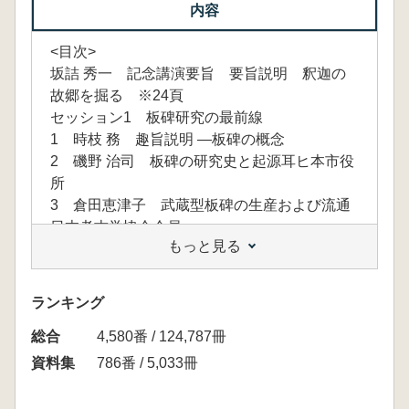
内容
<目次>
坂詰 秀一 記念講演要旨 要旨説明 釈迦の
故郷を掘る ※24頁
セッション1 板碑研究の最前線
1 時枝 務 趣旨説明 ―板碑の概念
2 磯野 治司 板碑の研究史と起源耳ヒ本市役
所
3 倉田恵津子 武蔵型板碑の生産および流通
日本考古学協会会員
もっと見る
4 阪田 正一 板碑造立と教団立正大学文学部
5 水澤 幸一 北東日本海型板碑の展開
ランキング
総合
4,580番 / 124,787冊
資料集
786番 / 5,033冊