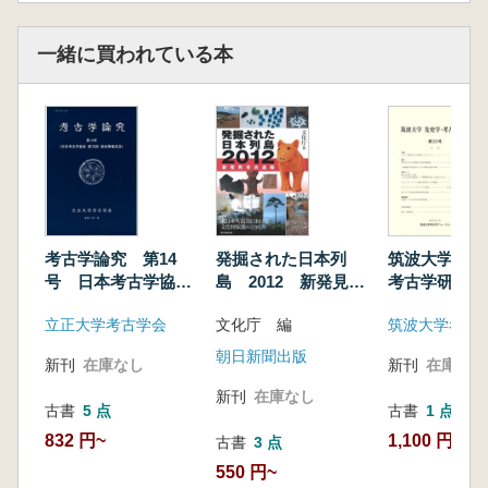
一緒に買われている本
考古学論究 第14
発掘された日本列
筑波大学 先
号 日本考古学協会
島 2012 新発見考
考古学研究 
第78回総会開催記念
古速報
立正大学考古学会
文化庁 編
朝日新聞出版
新刊
在庫なし
新刊
在庫なし
新刊
在庫なし
古書
5 点
古書
1 点
832 円~
1,100 円
古書
3 点
550 円~