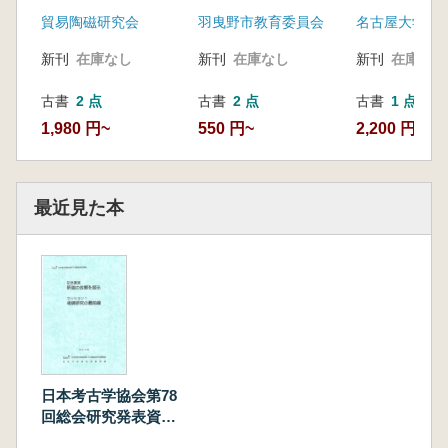
貿易陶磁研究会
羽曳野市教育委員会
新刊
在庫なし
新刊
在庫なし
新刊
在庫なし
古書
2 点
古書
2 点
古書
1 点
1,980 円~
550 円~
2,200 円
最近見た本
日本考古学協会第78
回総会研究発表資料
集