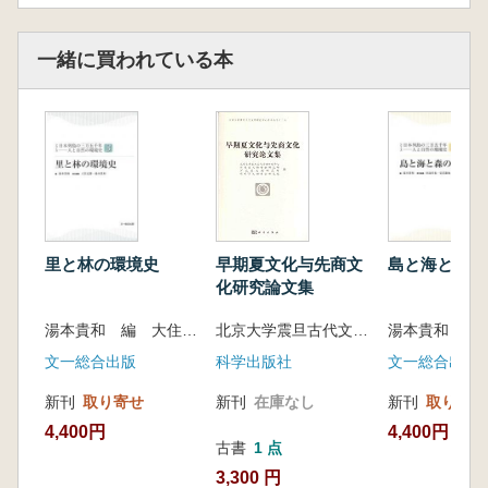
一緒に買われている本
早期夏文化与先商文
里と林の環境史
島と海と森の
化研究論文集
北京大学震旦古代文明研究中心 等編
湯本貴和 編 大住克博 編
科学出版社
文一総合出版
文一総合出版
新刊
在庫なし
新刊
取り寄せ
新刊
取り寄せ
4,400円
4,400円
古書
1 点
3,300 円