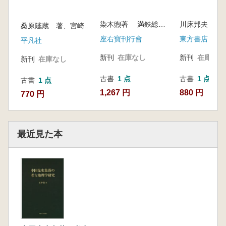
染木煦著 満鉄総裁室弘報課編
川床邦夫
桑原隲蔵 著、宮崎市定 解説
座右寶刊行會
東方書店
平凡社
新刊
在庫なし
新刊
在庫なし
新刊
在庫なし
古書
1 点
古書
1 点
古書
1 点
1,267 円
880 円
770 円
最近見た本