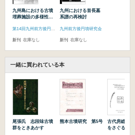
宮元香織 7.列島における横穴式石室の導入と
朝鮮半島
九州島における古墳
九州における首長墓
金 洛中 8.韓半島からみた九州諸勢力との交
埋葬施設の多様性
系譜の再検討
流
地域性と階層性はど
第14回九州前方後円墳研究会実行委員会
九州前方後円墳研究会
う理解できるか
平尾和久 9.日韓集落祭祀から見た変化と画期
吉田東明 10.九州の集落から見た変化と画期
新刊
在庫なし
新刊
在庫なし
松崎友里 11.九州出土甲冑から見た対外交渉
一胴丸式小札甲を中心に
斉藤大輔 12.九州出土大刀からみた対外交渉
一緒に買われている本
秦 憲二 13.九州出土鉄鏃から見た対外交渉
渡部芳久 14.九州出土木製品から見た対外交
渉
寺井 誠 15.6・7世紀の北部九州出土朝鮮半
島系土器と対外交渉
田中聡一 16.壱岐島・対馬島の諸勢力と対外
交渉
上田龍児・比嘉えりか 17.筑前西部～中部の
尾張氏 志段味古墳
熊本古墳研究 第5号
古代房総の地
諸勢力と対外交渉
群をときあかす
をさぐる2 
池ノ上宏 18.筑前束部の諸勢力と対外交渉
香取郡・匝瑳