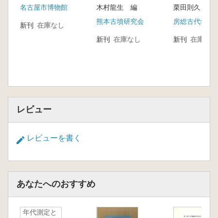
中島 圭 19.筑前南部～筑後の諸勢力と対外交
名古屋市博物館
木村龍生 編
栗田則久 編
心として
渉
熊本古墳研究会
房総古代学研
新刊
在庫なし
渕ノ上隆介 20.肥前の諸勢力と対外交渉
新刊
在庫なし
新刊
在庫なし
木村 龍生 21.肥後の諸勢力と対外交渉
山口裕平 22.豊前の諸勢力と対外交渉一京都
郡・仲津郡を例として一
長 直信 23.豊後の諸勢力と対外交渉
和田理啓・甲斐 貴充 24.古墳時代の日向にお
ける対外交渉
レビュー
藤井大祐 25.大隅・薩摩の諸勢力と対外交渉
レビューを書く
あなたへのおすすめ
年代測定と