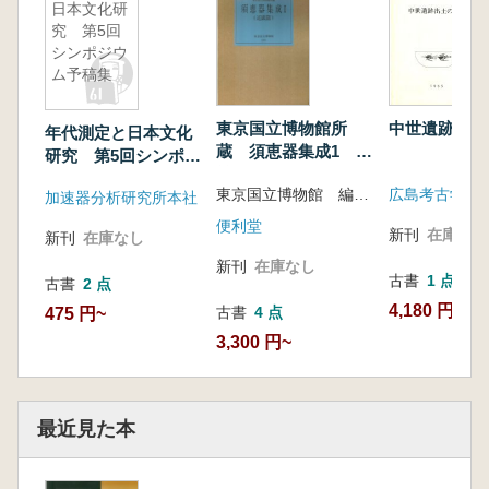
日本文化研
究 第5回
シンポジウ
ム予稿集
中世遺跡出土
東京国立博物館所
年代測定と日本文化
蔵 須恵器集成1 近
研究 第5回シンポジ
畿編
ウム予稿集
広島考古学研
東京国立博物館 編
加速器分析研究所本社
便利堂
新刊
在庫なし
新刊
在庫なし
新刊
在庫なし
古書
1 点
古書
2 点
4,180 円
古書
4 点
475 円~
3,300 円~
最近見た本