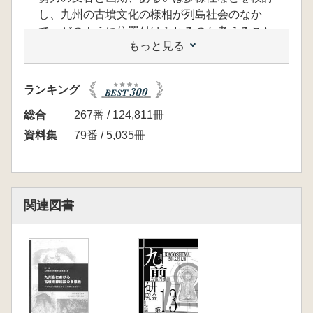
し、九州の古墳文化の様相が列島社会のなか
で、どのように位置付けられるのか考えること
もっと見る
にしたい。今回は、渡来系文物・遺構の単なる
抽出に留まらず、新たな九州の古墳時代像を提
起する契機となることを期待したい。(開催趣
ランキング
旨より)
<目次>
総合
267番 / 124,811冊
花田 勝広 1.宗像地域の古墳群と沖ノ島祭祀の
資料集
79番 / 5,035冊
変遷
辻田淳一郎 2.九州出上の中国鏡と対外交渉一
同型鏡群を中心に一
諫早 直人 3.九州出上の馬具と朝鮮半島
関連図書
中久保辰夫 4.古墳時代前期～中期の九州出土
朝鮮半島系土器と対外交渉
李 東冠 5.九州出上の鉄製農工具と冶関係遺
物から見た対外交渉
高田貫太 6.朝鮮半島における「倭系古墳」築
造の歴史的背景について