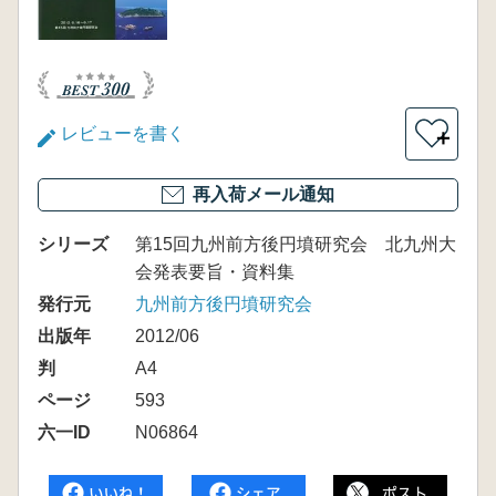
レビューを書く
＋
再入荷メール通知
シリーズ
第15回九州前方後円墳研究会 北九州大
会発表要旨・資料集
発行元
九州前方後円墳研究会
出版年
2012/06
判
A4
ページ
593
六一ID
N06864