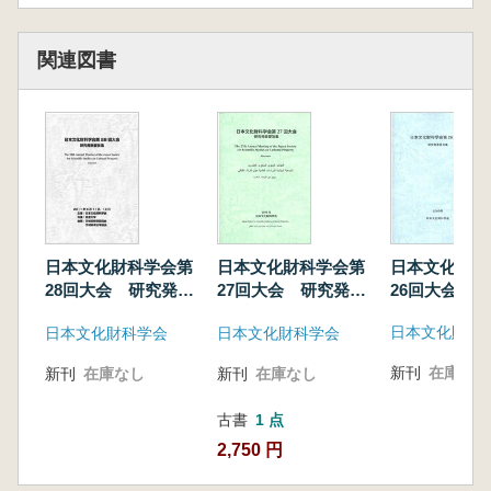
竹原弘展 判別図法によるサヌカイトの産地推
定について
関連図書
近藤麻美 三辻利一 犬木 努 房総半島の古
墳、窯跡出土埴輪の化学特性
近藤麻美 三辻利一 犬木 努 名古屋地域の
古墳群出土埴輪の化学特性
韓ソリ 金奎虎 金キョンテク 中村大介 藁
科哲男 韓半島中西部における玉類の産地推定
河野摩耶 南 武志 今津節生 前方後円墳発
生期における朱の交易 イオウ同位体比分析に
日本文化財科
日本文化財科学会第
日本文化財科学会第
よる産地推定を通して
26回大会 
28回大会 研究発表
27回大会 研究発表
要旨集
要旨集
要旨集
宇田川滋正 建石 徹 他 高松塚古墳壁画の
日本文化財科
日本文化財科学会
日本文化財科学会
材料調査-蛍光X 線分析法による下地漆喰に関
する調査(4)
新刊
在庫なし
新刊
在庫なし
新刊
在庫なし
ヘイリー・ソール 西田泰民 縄文食における
植物
古書
1 点
パレオ・ラボAMS 年代測定グループ ほか
2,750 円
縄文時代終りから弥生時代にかけての倒木現象