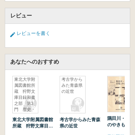
レビュー
レビューを書く
あなたへのおすすめ
東北大学附
考古学から
属図書館所
みた青森県
蔵 狩野文
の近世
庫目録和書
之部 第3
門 歴史・
地理
隅田川・江戸
東北大学附属図書館
考古学からみた青森
のやきもの
所蔵 狩野文庫目録
県の近世
和書之部 第3門 歴