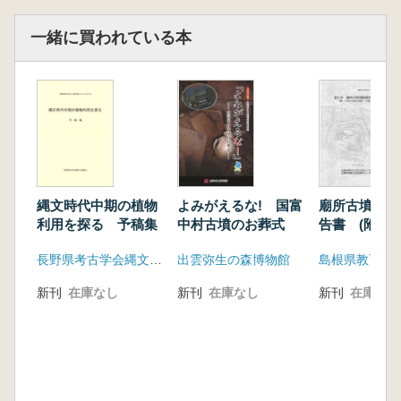
一緒に買われている本
縄文時代中期の植物
よみがえるな! 国富
廟所古墳発掘
利用を探る 予稿集
中村古墳のお葬式
告書 (附 
塚古墳群、平
長野県考古学会縄文中期部会
出雲弥生の森博物館
新刊
在庫なし
新刊
在庫なし
新刊
在庫なし