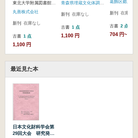
東北大学附属図書館 編
青森県埋蔵文化体調査センター
史・地理
丸善株式会社
新刊
在庫なし
新刊
在庫なし
新刊
在庫なし
古書
2 点
古書
1 点
704 円~
1,100 円
古書
1 点
1,100 円
最近見た本
日本文化財科学会第
29回大会 研究発表