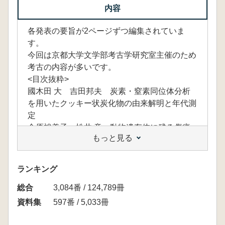
内容
各発表の要旨が2ページずつ編集されていま
す。
今回は京都大学文学部考古学研究室主催のため
考古の内容が多いです。
<目次抜粋>
國木田 大 吉田邦夫 炭素・窒素同位体分析
を用いたクッキー状炭化物の由来解明と年代測
定
金原裕美子 松井 章 動物遺存体に残る傷痕
もっと見る
の研究
中塚 良 古式土師器の実験考古学的研究 ー
タタキ技法によるペーストの粘性流体的造形過
ランキング
程
総合
杉本和江 香川県善通寺市所在 王墓山古墳出
3,084番 / 124,789冊
土ころくの復元案
資料集
597番 / 5,033冊
岡田文男 針馬奏子 縄文時代における滑石混
入土器の有用性の検討