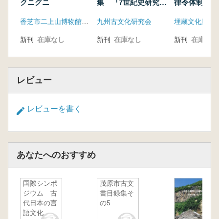
クニグニ
集 『7世紀史研究』
律令体制成立
特集2 各地域の一般
における地域
香芝市二上山博物館友の会「ふたかみ史遊会」
九州古文化研究会
埋蔵文化財研
の集落
変貌
新刊
在庫なし
新刊
在庫なし
新刊
在庫なし
レビュー
レビューを書く
あなたへのおすすめ
国際シンポ
茂原市古文
ジウム 古
書目録集そ
代日本の言
の5
語文化