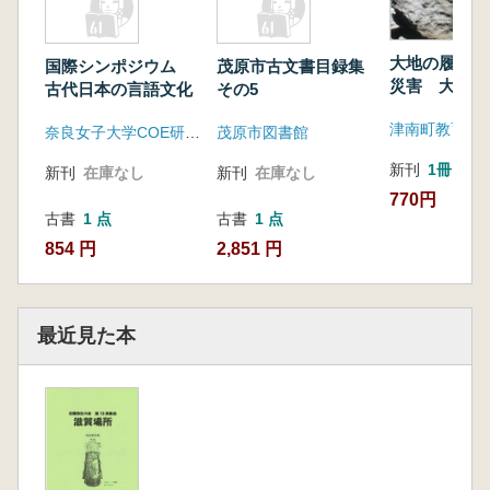
大地の履歴か
国際シンポジウム
茂原市古文書目録集
災害 大地と
古代日本の言語文化
その5
そして人 予
津南町教育委
奈良女子大学COE研究室
茂原市図書館
新刊
1冊
新刊
在庫なし
新刊
在庫なし
770円
古書
1 点
古書
1 点
854 円
2,851 円
最近見た本