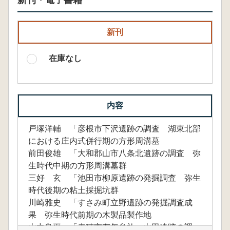
新刊・電子書籍
新刊
在庫なし
内容
戸塚洋輔 「彦根市下沢遺跡の調査 湖東北部
における庄内式併行期の方形周溝墓
前田俊雄 「大和郡山市八条北遺跡の調査 弥
生時代中期の方形周溝墓群
三好 玄 「池田市柳原遺跡の発掘調査 弥生
時代後期の粘土採掘坑群
川崎雅史 「すさみ町立野遺跡の発掘調査成
果 弥生時代前期の木製品製作地
山中良平 「赤穂市有年牟礼・山田遺跡の調