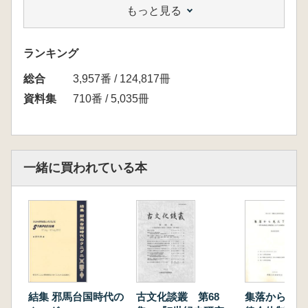
もっと見る
査 最西端の大規模方形周溝墓
備前知世 「八幡市美濃山廃寺下層遺跡の調
査 後期の丘陵上の集落-J
ランキング
総合
3,957番 / 124,817冊
資料集
710番 / 5,035冊
一緒に買われている本
結集 邪馬台国時代の
古文化談叢 第68
集落から見