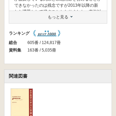
できなかったのは残念ですが2013年以降の新
たな課題として残すこととなりました。東海以
もっと見る
西については、2001年以降の新たな資料と研
究成果を加えて、講演と討議が行なわれるもの
と期待しています。
ランキング
(開催にあたってより抜粋)
<目次>
総合
605番 / 124,817冊
【発表要旨】
資料集
163番 / 5,035冊
高橋浩二 3世紀のコシ
赤塚次郎 3世紀の東海以東
高野陽子 2・3世紀のタニハと山陰
武末純一 3世紀の列島内外の交流とツクシ
関連図書
石野博信 関門海峡・3世紀の潮待ちの津と古
墳
石野博信 (参考)銅鏡破壊と王都建設 2世紀
末・3世紀のヤマト
寺澤 薫 3世紀の墓と鏡
村上恭通 古墳出現前後における鉄をめぐっ