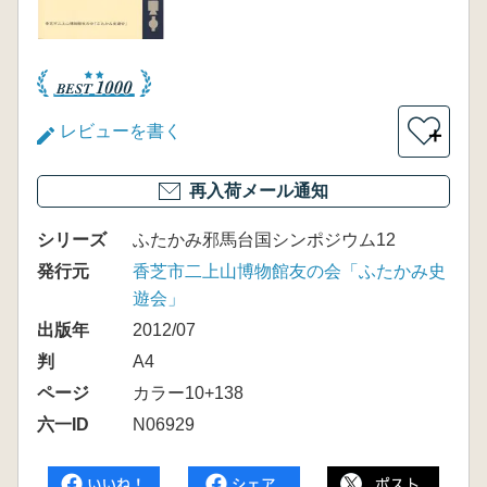
レビューを書く
＋
再入荷メール通知
シリーズ
ふたかみ邪馬台国シンポジウム12
発行元
香芝市二上山博物館友の会「ふたかみ史
遊会」
出版年
2012/07
判
A4
ページ
カラー10+138
六一ID
N06929