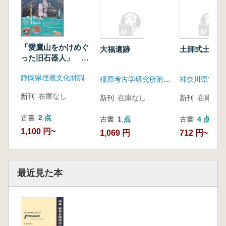
「愛鷹山をかけめぐ
大福遺跡
土師式土器
った旧石器人」
今、よみがえる3万年
静岡県埋蔵文化財調査研究所
前の世界
橿原考古学研究所附属博物館
神奈川県立博
新刊
在庫なし
新刊
在庫なし
新刊
在庫なし
古書
2 点
古書
1 点
古書
4 点
1,100 円~
1,069 円
712 円~
最近見た本