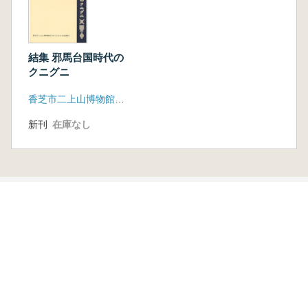
結集 邪馬台国時代の
クニグニ
香芝市二上山博物館友の会「ふたかみ史遊会」
新刊
在庫なし
本を探す
六一書房の本
ランキング
特価図書
特集