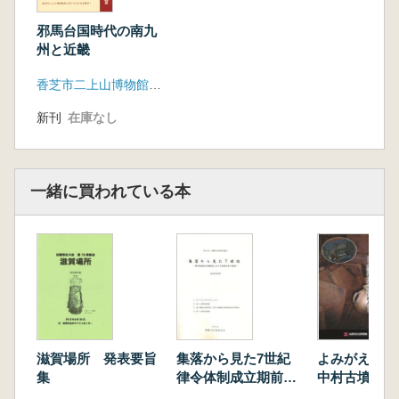
て 瀬戸内を中心に
松木武彦 3世紀の武器とキビ
邪馬台国時代の南九
仁藤敦史 邪馬台国の実像
州と近畿
香芝市二上山博物館友の会「ふたかみ史遊会」
新刊
在庫なし
一緒に買われている本
滋賀場所 発表要旨
集落から見た7世紀
よみがえるな
集
律令体制成立期前後
中村古墳のお
における地域社会の