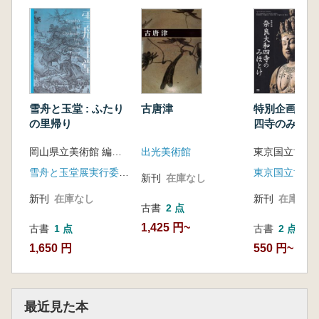
雪舟と玉堂 : ふたり
古唐津
特別企画 奈
の里帰り
四寺のみほと
岡山県立美術館 編、守安収, 中村麻里子, 八田真理子 執筆
出光美術館
東京国立博物
雪舟と玉堂展実行委員会
東京国立博物
新刊
在庫なし
新刊
在庫なし
新刊
在庫なし
古書
2 点
1,425 円~
古書
1 点
古書
2 点
1,650 円
550 円~
最近見た本