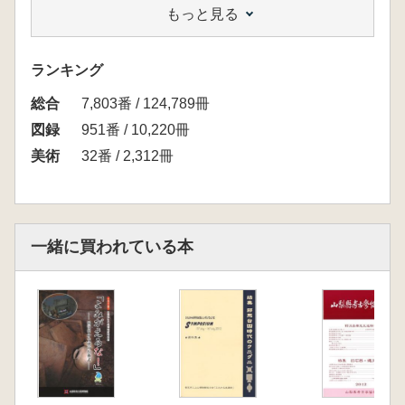
もっと見る
ています。
今回の展観では桃山時代から江戸初期にかけ
ての京都のやきもの屋の様相、特に茶道具に視
ランキング
点を当て、今日まで伝来してきたものと出土し
総合
たものとを比較し、当時の茶の湯の様相の一端
7,803番 / 124,789冊
をご紹介します。(資料館案内文より)
図録
951番 / 10,220冊
<目次>
美術
32番 / 2,312冊
図版 ※カラー約100頁
論考
降矢哲男 京三条せともの屋町と桃山陶器
平尾政幸 「京三条せともの屋町」の茶陶
一緒に買われている本
張替清司 桃山陶生産の背景 美濃と肥前の
様相から
赤沼多佳 桃山時代の茶陶
図版解説
出品目録