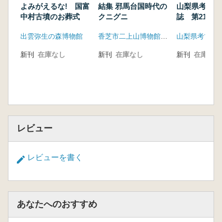
よみがえるな! 国富
結集 邪馬台国時代の
山梨県考古学
中村古墳のお葬式
クニグニ
誌 第21号
出雲弥生の森博物館
香芝市二上山博物館友の会「ふたかみ史遊会」
山梨県考古学
新刊
在庫なし
新刊
在庫なし
新刊
在庫なし
レビュー
レビューを書く
あなたへのおすすめ