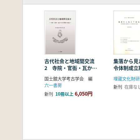
古代社会と地域間交流
集落から見
2 寺院・官衙・瓦から
令体制成立
みた関東と東北
る地域社会
国士舘大学考古学会 編
埋蔵文化財研
六一書房
新刊
在庫な
6,050円
新刊
10冊以上