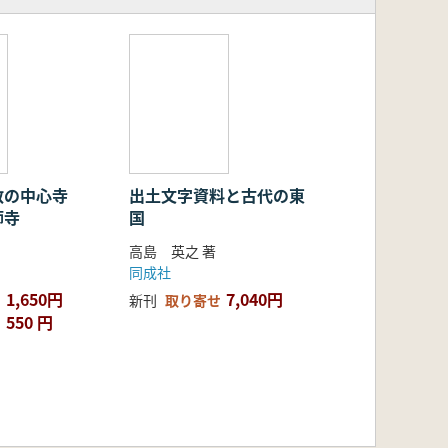
教の中心寺
出土文字資料と古代の東
師寺
国
高島 英之 著
同成社
1,650円
7,040円
新刊
取り寄せ
550 円