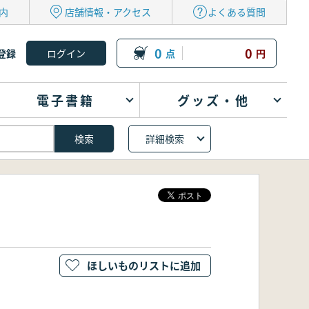
内
店舗情報・アクセス
よくある質問
0
0
登録
点
円
電子書籍
グッズ・他
詳細検索
ほしいものリストに追加