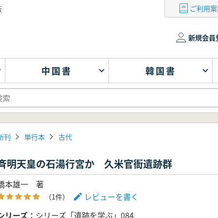
ご利用案
版
新規会員
中国書
韓国書
新刊
単行本
古代
斉明天皇の石湯行宮か 久米官衙遺跡群
橋本雄一 著
レビューを書く
（1件）
シリーズ
シリーズ「遺跡を学ぶ」084