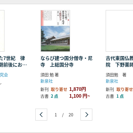
た7世紀 律
ならび建つ国分僧寺・尼
古代東国仏
期前後におけ
寺 上総国分寺
院 下野薬
の変貌
究会
須田 勉 著
須田勉 著
新泉社
新泉社
し
1,870円
新刊
取り寄せ
新刊
取り寄せ
1,100 円~
古書
2 点
古書
1 点
1
/
20