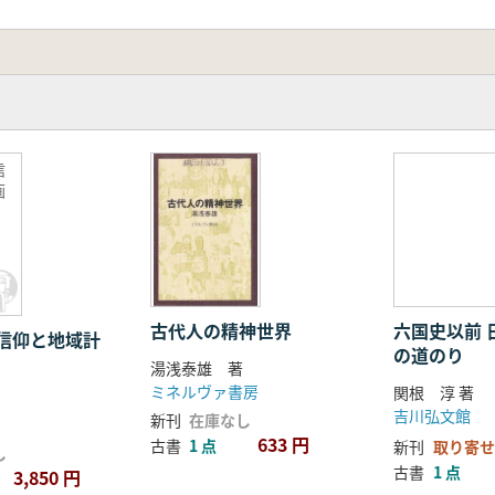
信
画
古代人の精神世界
六国史以前 
信仰と地域計
の道のり
湯浅泰雄 著
ミネルヴァ書房
関根 淳 著
吉川弘文館
新刊
在庫なし
633 円
古書
1 点
新刊
取り寄せ
し
古書
1 点
3,850 円