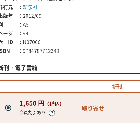
発行元
新泉社
出版年
2012/09
判
A5
ページ
94
六一ID
N07006
ISBN
9784787712349
新刊・電子書籍
新刊
1,650 円
（税込）
取り寄せ
会員割引あり