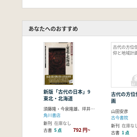
あなたへのおすすめ
古代の方位
仰と地域計
新版「古代の日本」9
古代の方位
東北・北海道
画
須藤隆・今泉隆雄、坪井清足 編
山田安彦
角川書店
古今書院
新刊
在庫なし
新刊
在庫な
792 円~
古書
5 点
古書
1 点