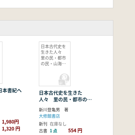
日本古代史を
生きた人々
里の民・都市
の民・山海の
民
日本書紀へ
日本古代史を生きた
人々 里の民・都市の
民・山海の民
新川登亀男 著
大修館書店
1,980円
新刊
在庫なし
1,320 円
554 円
古書
1 点