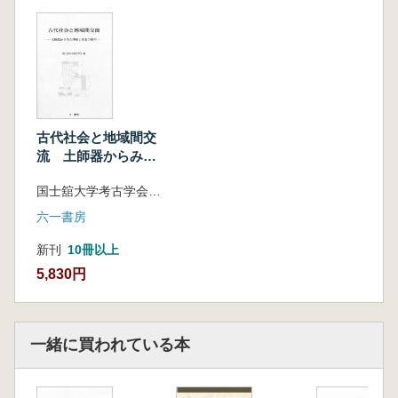
昼間孝志 鋸歯紋縁複弁軒丸瓦の伝播 北関東
と南東北にみる類似した動態
眞保昌弘 陸奥国南部を中心とした川原寺系鐙
瓦の展開とその意義 77
大橋泰夫 坂東における瓦葺きの意味 クラか
らみた対東北政策
Ⅱ 東北と関東の諸問題
古代社会と地域間交
川口武彦 常陸国の多賀城様式瓦からみた陸奥
流 土師器からみた
国との交流 那賀郡衙正倉院・正倉別院出土瓦
関東と東北の様相
国士舘大学考古学会 編
を中心として
伊藤博幸 鎮守府胆沢城 ヒト・モノの交流の
六一書房
舞台
新刊
10冊以上
佐川正敏 寺院と瓦生産からみた律令国家形成
5,830円
期の陸奥国
三舟隆之 古代東北地方への仏教伝播 『日本
霊異記』下巻第4縁を中心に
樋口知志 律令国家形成期における陸奥国と関
一緒に買われている本
東との地域間交流 寺院・官衙の瓦に関する考
古学の研究結果を手がかりに