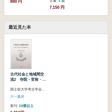
古書
1 点
880 円
7,150 円
最近見た本
古代社会と地域間交
流2 寺院・官衙・瓦
からみた関東と東北
国士舘大学考古学会 編
六一書房
新刊
10冊以上