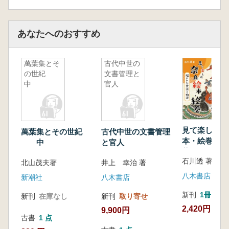
あなたへのおすすめ
萬葉集とそ
古代中世の
の世紀
文書管理と
中
官人
見て楽しむ奈
萬葉集とその世紀
古代中世の文書管理
本・絵巻 描
中
と官人
昔話と物語
石川透 著
北山茂夫著
井上 幸治 著
八木書店
新潮社
八木書店
新刊
1冊
新刊
在庫なし
新刊
取り寄せ
2,420円
9,900円
古書
1 点