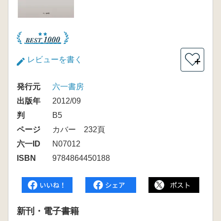
レビューを書く
＋
発行元
六一書房
出版年
2012/09
判
B5
ページ
カバー 232頁
六一ID
N07012
ISBN
9784864450188
新刊・電子書籍