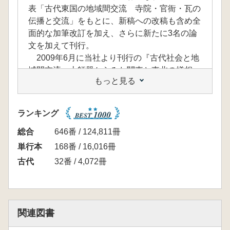
表「古代東国の地域間交流 寺院・官衙・瓦の
伝播と交流」をもとに、新稿への改稿も含め全
面的な加筆改訂を加え、さらに新たに3名の論
文を加えて刊行。
2009年6月に当社より刊行の『古代社会と地
域間交流 土師器からみた関東と東北の様相』
もっと見る
とともに、本書の刊行が古代東国の地域史研究
が大きく進展する契機となることを願っていま
す。
ランキング
<目次>
本巻の趣旨
総合
646番 / 124,811冊
河野一也 古代東国出土瓦からみた古代国家の
単行本
168番 / 16,016冊
完成 寺院・官衙・瓦の伝播と交流
古代
32番 / 4,072冊
Ⅰ 関東と東北南部の諸問題
出浦 崇 上野国からみた陸奥国 上植木廃寺出
土軒先瓦との対比から
藤木 海 瓦からみた陸奥南部の寺院造営と坂
関連図書
東 山王廃寺系軒先瓦の文様と技術系譜