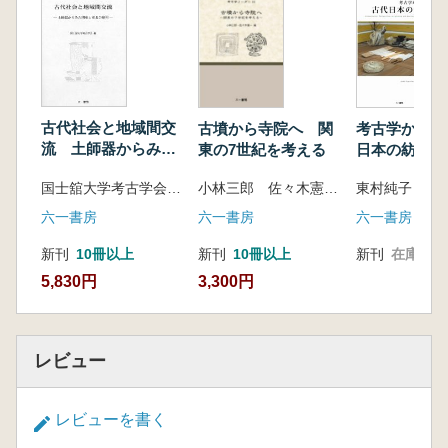
総 括
眞保昌弘 関東東北地方の瓦からみた地域間交
流から
古代社会と地域間交
古墳から寺院へ 関
考古学からみ
流 土師器からみた
東の7世紀を考える
日本の紡織 
関東と東北の様相
装版
国士舘大学考古学会 編
小林三郎 佐々木憲一 編
東村純子 著
六一書房
六一書房
六一書房
新刊
10冊以上
新刊
10冊以上
新刊
在庫なし
5,830円
3,300円
レビュー
レビューを書く