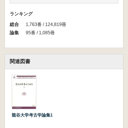
究」、
近藤義行 「うずの記憶」
ランキング
西岡巧次 「白鶴美術館蔵金剛林寺旧蔵資料
総合
の研究-四獣形鏡-」
1,763番 / 124,819冊
有働智奘 「仏獣鏡」の伝播とその思想
論集
95番 / 1,085冊
植田隆司 「古墳時代須恵器編年の限界と展
望」
木許 守 「丹後地域の群集墳出土鉄器の集
計とその意義」
関連図書
奥村清一郎 「丹後法王寺古墳の研究」
堀 真人 「横穴式石室の葬送原理を考え
る-志賀古墳群を中心に-」
吉田野々 「高安千塚と中河内の集落につい
ての基礎的考察」
梅本康広 「葛城・伝笛吹古墳群付近出土の
装飾付太刀-新羅式環頭太刀の展開-」
藤井利章 「謎の大寺・斑鳩中宮寺跡」
龍谷大学考古学論集1
石井清司 「瓦専業窯の成立」
藤田智子 「平川廃寺第1次調査について」