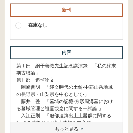
新刊
在庫なし
内容
第Ⅰ部 網干善教先生記念講演録 「私の終末
期古墳論」
第Ⅱ部 追悼論文
岡崎晋明 「縄文時代の土鈴-中部山岳地域
の長野県・山梨県を中心として-」
藤井 整 「墓域の記憶-方形周溝墓におけ
る墓域管理と祖霊観念に関する一試論-」
入江正則 「服部遺跡出土土器群に関する
1、2の感想-SD-1出土遺物を中心に-」
もっと見る
北井利幸 「特殊器台・特殊壺の型式学的研