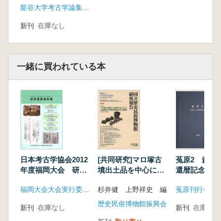
龍谷大学考古学論集刊行会
國下多美樹 「長岡京型条坊制の新復原」
久世康博 「「掘立柱」はどうして無くなっ
新刊
在庫なし
たのか」
北野信彦 「古代におけるベンガラ顔料生産
に関する一事例-平安京右京(西京極遺跡)井戸跡
一緒に買われている本
出土の赤色顔料小塊片に関する分析調査-」
神石 都 「今治平野における出土貿易陶磁
器の研究-八町遺跡を中心に-」
徳網克己 「水辺の神社庭園」
川村和正 「都祁地域の推定氷室遺構の踏査
情報について」
畑中英二 「鈴鹿山系を巡る交流-近江・伊
勢・美濃-」
日本考古学協会2012
[共同研究]マロ塚古
菟原2 森岡
活動報告:時光寺古墳の調査・阿弥陀15号墳
年度福岡大会 研究
墳出土品を中心にし
還暦記念論文
の調査・稲荷山古墳群の調査・穴太野添古墳群
発表資料集
た古墳時代中期武器
の測量調査
福岡大会大会実行委員会
杉井健 上野祥史 編
菟原刊行会
武具の研究
第Ⅲ部 網干善教先生追悼文
歴史民俗博物館振興会
新刊
在庫なし
新刊
在庫なし