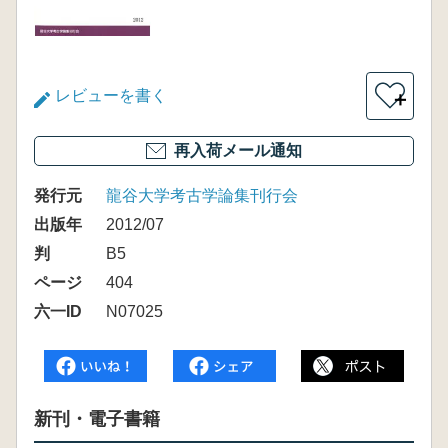
レビューを書く
＋
再入荷メール通知
発行元
龍谷大学考古学論集刊行会
出版年
2012/07
判
B5
ページ
404
六一ID
N07025
新刊・電子書籍