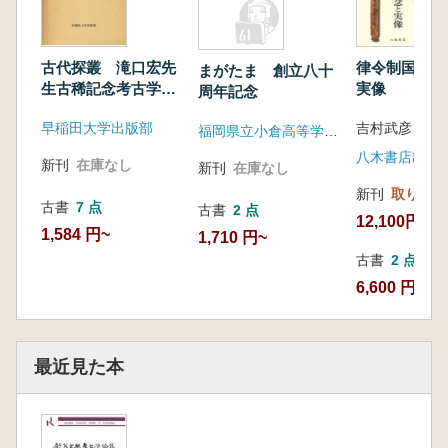
古代探叢 滝口宏先
律令制国家の
まがたま 創立八十
生古稀記念考古学論
実像
周年記念
集
早稲田大学出版部
吉村武彦 編集
福岡県立小倉高等学校考古学部
八木書店出版
新刊
在庫なし
新刊
在庫なし
新刊
取り寄せ
古書
7 点
古書
2 点
12,100円
1,584 円~
1,710 円~
古書
2 点
6,600 円~
最近見た本