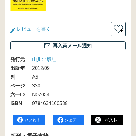
レビューを書く
＋
再入荷メール通知
発行元
山川出版社
出版年
2012/09
判
A5
ページ
330
六一ID
N07034
ISBN
9784634160538