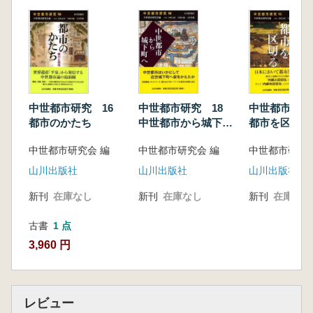
中世都市研究 16
中世都市研究 18
中世都市研究
都市のかたち
中世都市から城下町
都市を区切る
へ
中世都市研究会 編
中世都市研究会 編
中世都市研究会
山川出版社
山川出版社
山川出版社
新刊
在庫なし
新刊
在庫なし
新刊
在庫なし
古書
1 点
3,960 円
レビュー