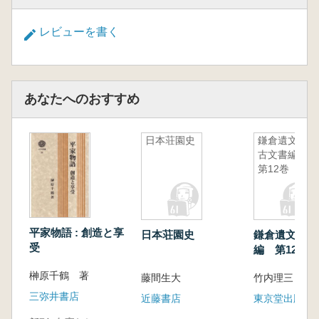
レビューを書く
あなたへのおすすめ
日本荘園史
鎌倉遺文
古文書編
第12巻
平家物語 : 創造と享
日本荘園史
鎌倉遺文 古
受
編 第12巻
榊原千鶴 著
藤間生大
竹内理三 編
三弥井書店
近藤書店
東京堂出版