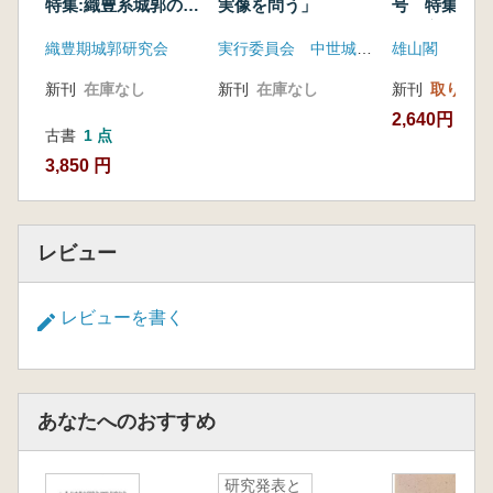
群」
特集:織豊系城郭の支
実像を問う」
号 特集:織
城
の成立と展開
乗岡 実 研究報告③ 「備中高松城攻めの陣城
織豊期城郭研究会
実行委員会 中世城郭研究会
雄山閣
群」
早川 圭 研究報告④「賤ヶ岳合戦の陣城群―
新刊
在庫なし
新刊
在庫なし
新刊
取り寄せ
天正H年3。4月の織豊系陣城群―」
2,640円
林 昭男 研究報告⑤ 「天正1213年、佐々紛争
古書
1 点
における陣城群」
3,850 円
大島慎一 研究報告⑥ 「秀吉の小田原城攻め
の陣城群J
高田 徹 誌上報告① 「畿内進出以前の繊田信
レビュー
長陣城J
加藤理文 誌上報告② 「遠江統一戦における
レビューを書く
徳川家康の陣城J
下高大輔 誌上報告③「元亀争乱期の近江にお
ける繊田信長軍の陣城」
中井 均 誌上報告④ 「関ヶ原合戦の陣城」
あなたへのおすすめ
研究発表と