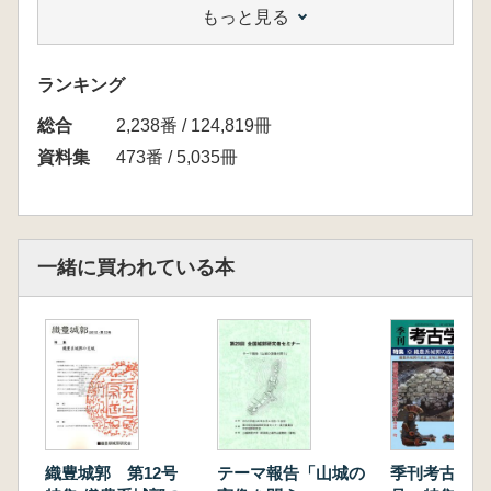
もっと見る
に合戦のために築城される色合いが非常に濃い
「陣城」は、築城当時の最先端の縄張り技術を
投入したことが想定され、繊豊系城郭の各時
ランキング
期。段階における築城技術の到達,点を俯H敢す
総合
ることができるものと考えられます。
2,238番 / 124,819冊
今回は、特に繊田段階から豊臣前期段階におけ
資料集
473番 / 5,035冊
る各地の陣城の事例を見ていくことによって、
織豊系の築城技術の発展段階、さらには通常の
城郭とは異なる陣城の特異性についても見るこ
とによって、織豊系城郭の多様性についても議
一緒に買われている本
論を深めていきたいと思います。(開催にあた
ってより)
<目 次>
岡寺 良 問題提起 「繊豊系城郭の陣城を考え
るにあたって」
金松 誠 研究報告① 「播磨三木城攻めの陣城
群」
谷本 進 研究報告② 「因幡鳥取城攻めの陣城
織豊城郭 第12号
テーマ報告「山城の
季刊考古学 第