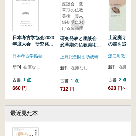
座談会 変
革期の仏教
美術 藤末
鎌初期にお
ける装飾理
念
日本考古学協会2023
上淀廃寺 彩
研究発表と座談会
年度大会 研究発表
の謎を追う
変革期の仏教美術
要旨
藤末鎌初期における
日本考古学協会
淀江町教育委
上野記念財団助成研究会
装飾理念
新刊
在庫なし
新刊
在庫なし
新刊
在庫なし
古書
1 点
古書
2 点
古書
1 点
660 円
620 円~
712 円
最近見た本