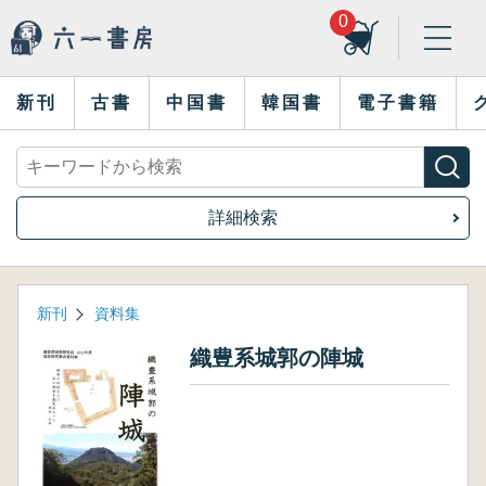
0
新刊
古書
中国書
韓国書
電子書籍
詳細検索
新刊
資料集
織豊系城郭の陣城