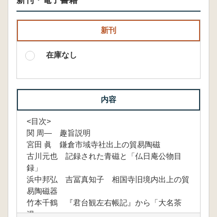
新刊・電子書籍
新刊
在庫なし
内容
<目次>
関 周― 趣旨説明
宮田 眞 鎌倉市域寺社出上の貿易陶磁
古川元也 記録された青磁と「仏日庵公物目
録」
浜中邦弘 吉冨真知子 相国寺旧境内出上の貿
易陶磁器
竹本千鶴 『君台観左右帳記』から「大名茶
湯」ヘ