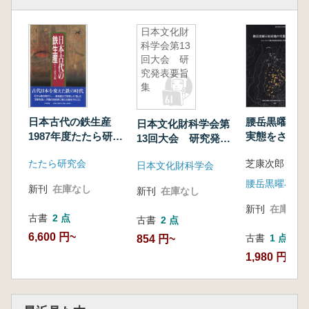
日本文化財
科学会第13
回大会 研
究発表要旨
集
日本古代の鉄生産
腰岳黒曜石原
日本文化財科学会第
1987年度たたら研究
実態をさぐる : 
13回大会 研究発表
会大会資料
2016年腰岳
要旨集
たたら研究会
芝康次郎 編
報告会資料集
日本文化財科学会
新刊
在庫なし
新刊
在庫なし
新刊
在庫なし
古書
2 点
古書
2 点
6,600 円~
古書
1 点
854 円~
1,980 円