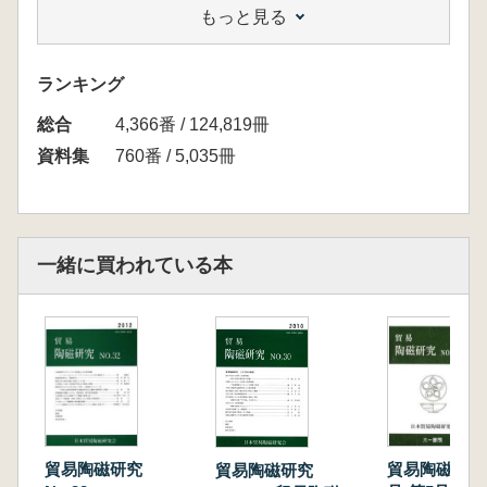
もっと見る
堀内秀樹 蔵帳に書かれるもの、書かれないも
の
木塚久仁子 常陸上浦藩「土屋蔵帳」の性格
ランキング
【事例報告】
総合
春日真実 新潟県糸魚川市山岸遺跡の貿易陶磁
4,366番 / 124,819冊
器
資料集
760番 / 5,035冊
松村英之 白山平泉寺の貿易陶磁器
田中 謙 能島城跡の貿易陶磁器
一緒に買われている本
貿易陶磁研究
貿易陶磁研究
貿易陶磁研究