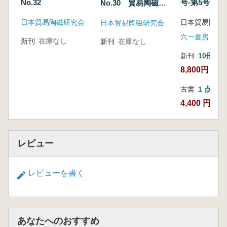
No.32
号-第5号(合
No.30 貿易陶磁研
版
究、この10年の総括
日本貿易陶磁研究会
日本貿易陶磁研究会
六一書房
新刊
在庫なし
新刊
在庫なし
新刊
10冊以
8,800円
古書
1 点
4,400 円
レビュー
レビューを書く
あなたへのおすすめ