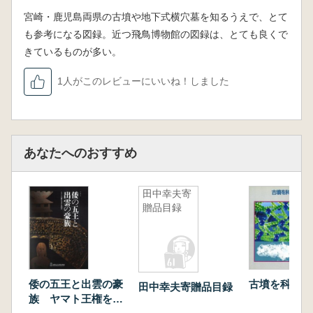
宮崎・鹿児島両県の古墳や地下式横穴墓を知るうえで、とて
も参考になる図録。近つ飛鳥博物館の図録は、とても良くで
きているものが多い。
1人がこのレビューにいいね！しました
あなたへのおすすめ
田中幸夫寄
贈品目録
倭の五王と出雲の豪
古墳を科学す
田中幸夫寄贈品目録
族 ヤマト王権を支