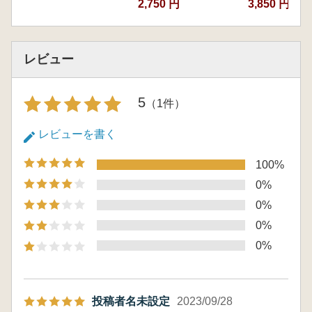
2,750 円
3,850 円~
付論 鈴千夏 南九州と近畿における馬の生産
と埋葬
特別論考 犬木努 埴輪からみた南九州と近
レビュー
畿 西都原古墳群を中心として
特別論考 橋本達也 地下式横穴墓とはなにか
特別論考 吉村和昭 地下式横穴における埋葬
5
（1件）
原理と女性への武器副葬
レビューを書く
100%
0%
0%
0%
0%
投稿者名未設定
2023/09/28