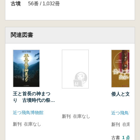
調査が相次いでおこなわれています。また、南
古墳
56番 / 1,032冊
九州地域独特の墓制である地下式横穴からは、
鉄製の武器や武具を主体とした豊富な副葬品の
出土が知られています。これらの調査・研究成
果からは、南九州の首長たちによる活発な交易
関連図書
活動とともに、古墳時代を通じてのヤマト王権
との密接な関係を指摘することができます。
今回の展覧会では日向、大隅地域の古墳時代
の最新の調査成果を紹介すると共に、南九州と
ヤマト王権とのかかわりについて考えていきた
いと思います。(開催趣旨より抜粋)
<目次>
白石太一郎 巻頭論考 古墳からみた南九州と
王と首長の神まつ
倭人と文字の
ヤマト王権
り 古墳時代の祭祀
展示解説
と信仰
近つ飛鳥博物館
プロローグ 古事記神話に記された南九州 特
近つ飛鳥博物
新刊
在庫なし
別展によせて
新刊
在庫なし
新刊
在庫なし
第1章 日向の古墳と古墳群 日向の首長とヤ
マト王権
古書
1 点