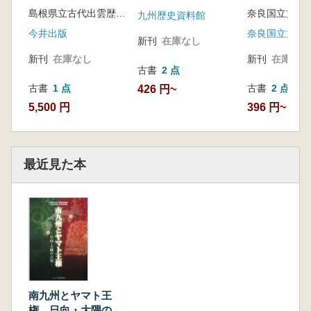
えた出雲
島根県立古代出雲歴史博物館 編
九州歴史資料館
今井出版
新刊
在庫なし
新刊
在庫なし
新刊
在庫なし
古書
2 点
古書
1 点
古書
2 点
426 円~
5,500 円
396 円~
最近見た本
南九州とヤマト王
権 日向・大隅の古