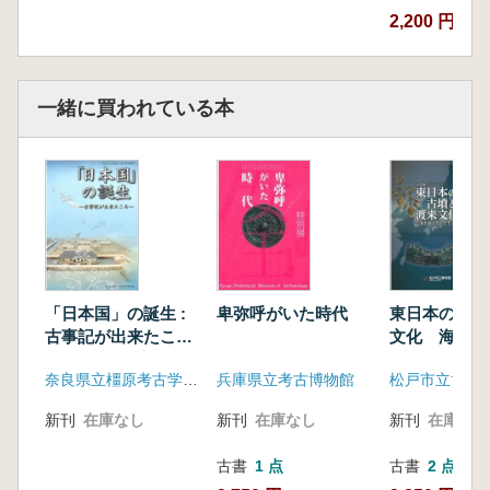
市村慎太郎 円筒埴輪と壷形埴輪
2,200 円
市村慎太郎 同籠鏡と同型鏡
鈴千夏 埴輪製作技法の共通性
飯田浩光 前方後円墳の築造企画
一緒に買われている本
第2章 大隅の古墳と古墳群―大隅の首長とヤ
マト王権―
鈴千夏 盾持人埴輪の意味
森本徹 鉄器と朝鮮半島との交流
関本優美子 貝輪の来た道
森本徹 初期須恵器の生産と交流
第3章 地下式横穴の世界 独特な墓制と地域
間交流
「日本国」の誕生 :
卑弥呼がいた時代
東日本の古墳
関本優美子 五世紀の甲冑の広がり
古事記が出来たころ
文化 海を越
鈴千夏 蛇行剣と鉄鏃
: 「古事記」完成
とモノ
第4章 馬生産の始まりと南九州の牧
奈良県立橿原考古学研究所附属博物館
兵庫県立考古博物館
松戸市立博物
1300年記念事業・平
森本徹 蔀屋北追跡の馬の復元
成24年度秋季特別展
新刊
在庫なし
新刊
在庫なし
新刊
在庫なし
エピローグ 南九州とヤマト王権
市本芳三 文献に記された隼人‐
古書
1 点
古書
2 点
付論 森本徹 儀礼からみた横穴と地下式横穴