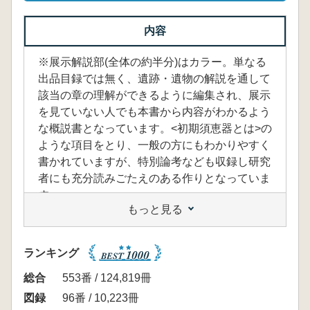
内容
※展示解説部(全体の約半分)はカラー。単なる
出品目録では無く、遺跡・遺物の解説を通して
該当の章の理解ができるように編集され、展示
を見ていない人でも本書から内容がわかるよう
な概説書となっています。<初期須恵器とは>の
ような項目をとり、一般の方にもわかりやすく
書かれていますが、特別論考なども収録し研究
者にも充分読みごたえのある作りとなっていま
す。
もっと見る
<内容>
わが国で初めての組織的な古墳群の調査が行
われた宮崎県西都原古墳群がよく知られていま
ランキング
すが、近年、前期の大型前方後円墳を含む宮崎
市生目古墳群や、初期須恵器がまとまって出土
総合
553番 / 124,819冊
した鹿児島県神領古墳群など、注目すべき発掘
図録
96番 / 10,223冊