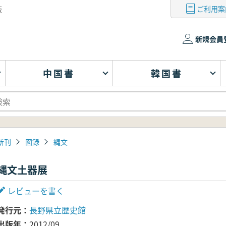
ご利用案
版
新規会員
中国書
韓国書
新刊
図録
縄文
縄文土器展
レビューを書く
発行元
長野県立歴史館
出版年
2012/09