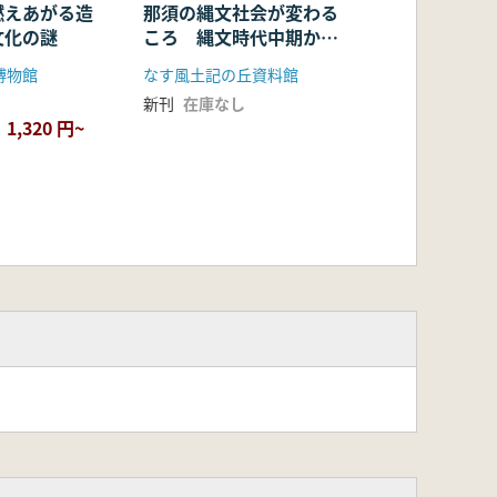
燃えあがる造
那須の縄文社会が変わる
文化の謎
ころ 縄文時代中期から
後期へ
博物館
なす風土記の丘資料館
新刊
在庫なし
1,320 円~