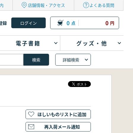
内
店舗情報・アクセス
よくある質問
0
0
登録
点
円
電子書籍
グッズ・他
詳細検索
ほしいものリストに追加
再入荷メール通知