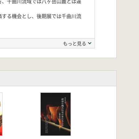
方、千曲川流域では八ヶ岳山麓とは違
価する機会とし、後期展では千曲川流
もっと見る