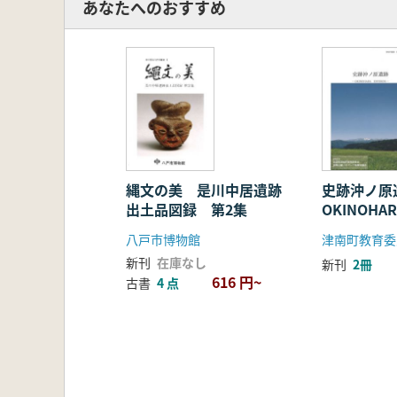
あなたへのおすすめ
縄文の美 是川中居遺跡
史跡沖ノ
出土品図録 第2集
OKINOH
ENVIRON
八戸市博物館
新刊
在庫なし
新刊
2冊
616 円~
古書
4 点