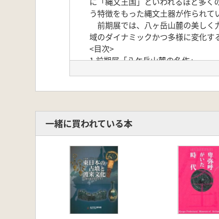
に「縄文王国」といわれるほど多く
う特徴をもった縄文土器が作られて
前期展では、八ヶ岳山麓の美しく力
域のダイナミックかつ多様に変化す
<目次>
1 前期展「八ケ岳山麓の名作」
2 後期展「千曲川流域、土器1万年の
3 「縄文の美と力」
前期展解説
後期展解説
松本展解説
一緒に買われている本
地図
参考文献