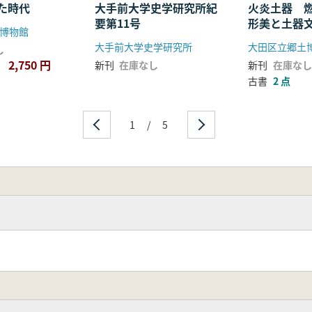
た時代
大手前大学史学研究所紀
火炎土器 
要第11号
形美と土器
博物館
大手前大学史学研究所
大田区立郷土
し
2,750 円
新刊
在庫なし
新刊
在庫なし
古書
2 点
1
/
5