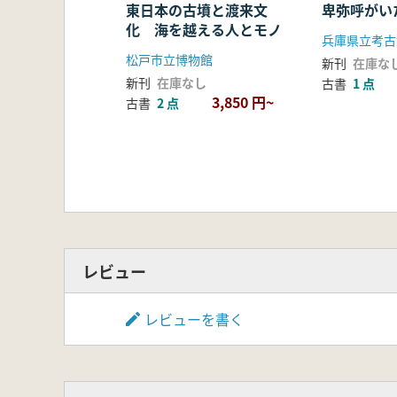
東日本の古墳と渡来文
卑弥呼がい
化 海を越える人とモノ
兵庫県立考古
松戸市立博物館
新刊
在庫な
新刊
在庫なし
古書
1 点
3,850 円~
古書
2 点
レビュー
レビューを書く