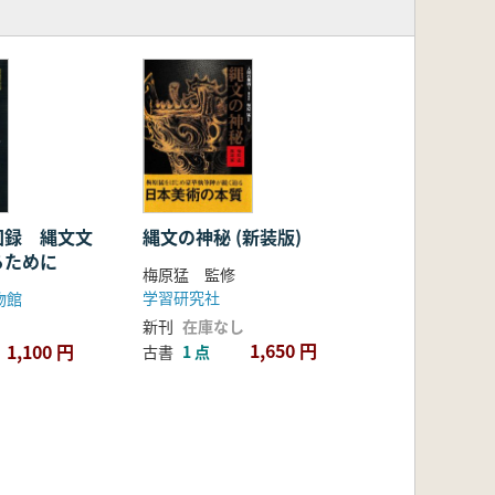
図録 縄文文
縄文の神秘 (新装版)
るために
梅原猛 監修
学習研究社
物館
新刊
在庫なし
1,650 円
1,100 円
古書
1 点