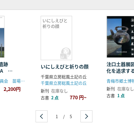
いにしえびと
祈りの顔
原遺跡
注口土器展
いにしえびと祈りの顔
ARA
化を追求す
千葉県立房総風土記の丘
津南町教育委員会 苗場山麓ジオパーク振興協議会
青梅市郷土博
千葉県立房総風土記の丘
2,200円
新刊
在庫なし
新刊
在庫なし
古書
1 点
770 円~
古書
2 点
1
/
5