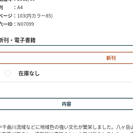
判
A4
ページ
103(内カラー85)
六一ID
N07099
新刊・電子書籍
新刊
在庫なし
内容
千曲川流域などに地域色の強い文化が繁栄しました。八ヶ岳山