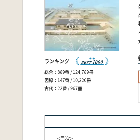
ランキング
総合
889番 / 124,789冊
図録
147番 / 10,220冊
古代
22番 / 967冊
<目次>