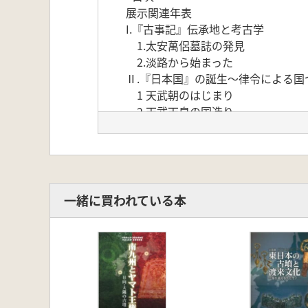
展示関連年表
I.『古事記』伝承地と考古学
1.太安萬侶墓誌の発見
2.淡路から始まった
Ⅱ.『日本国』の誕生～律令による国
1 天武朝のはじまり
2 天武天皇の国造り
3 律令国家の成立
Ⅲ 『日本国』と周辺文化 対外交渉
1 律令国家と蝦夷
2 律令国家と隼人
3 律令国家と海外諸国
一緒に買われている本
Ⅳ.太安高侶と同時代の人々
1.太安萬侶の時代の墓誌、骨蔵器
コラム「いろいろな墓誌J
2 長屋王邸
3 太安高侶の宅地
<考察>