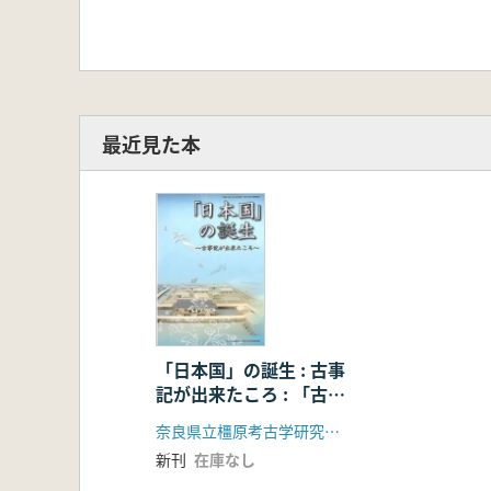
最近見た本
「日本国」の誕生 : 古事
記が出来たころ : 「古事
記」完成1300年記念事
奈良県立橿原考古学研究所附属博物館
業・平成24年度秋季特
新刊
在庫なし
別展