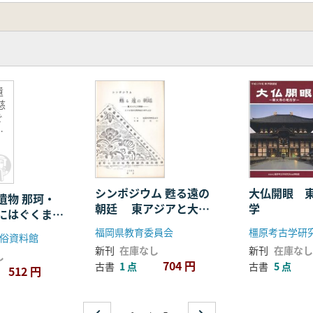
遺
慈
ぐ
宮
古
シンポジウム 甦る遠の
大仏開眼 
遺物 那珂・
朝廷 東アジアと大宰
学
にはぐくまれ
府
先史・古代
福岡県教育委員会
俗資料館
新刊
在庫なし
新刊
在庫なし
し
704 円
古書
1 点
古書
5 点
512 円