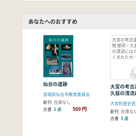
あなたへのおすすめ
大宮の考古
物 那珂・久
の清流には
くまれた大
町の先史・
代
仙台の遺跡
大宮の考古
久慈の清流
宮城県仙台市教育委員会
た大宮町の
新刊
在庫なし
大宮町歴史民
569 円
古書
1 点
新刊
在庫な
古書
1 点