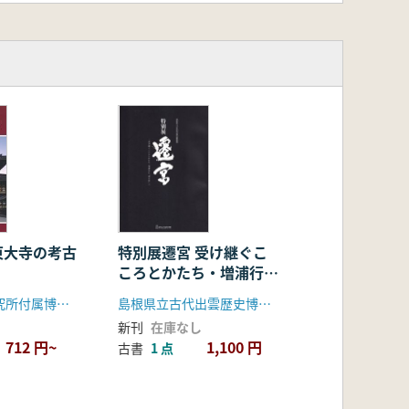
特別展遷宮 受け継ぐこ
東大寺の考古
ころとかたち・増浦行仁
「神の宮」
島根県立古代出雲歴史博物館
橿原考古学研究所付属博物館
新刊
在庫なし
1,100 円
712 円~
古書
1 点