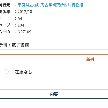
発行元
奈良県立橿原考古学研究所附属博物館
出版年
2012/10
判
A4
ページ
104
六一ID
N07109
新刊・電子書籍
新刊
在庫なし
内容