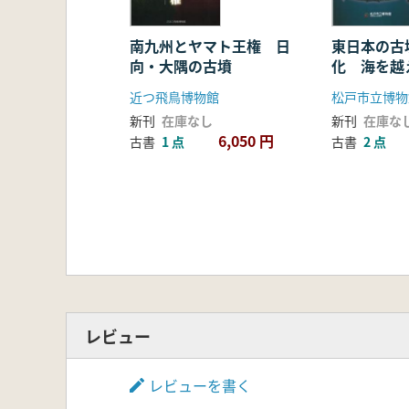
1 太安高侶墓誌に関する新知見
2 三次元CGとレントゲンで見る太
3 平城京左京四条四坊の宅地利用
南九州とヤマト王権 日
東日本の古
向・大隅の古墳
化 海を越
4 新羅との交流からみた天武朝
5『古事記』の“上古"“今"と発掘
近つ飛鳥博物館
松戸市立博物
新刊
在庫なし
新刊
在庫な
6,050 円
古書
1 点
古書
2 点
レビュー
レビューを書く