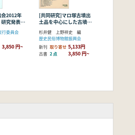
会2012年
[共同研究]マロ塚古墳出
 研究発表資
土品を中心にした古墳時
代中期武器武具の研究
実行委員会
杉井健 上野祥史 編
歴史民俗博物館振興会
3,850 円~
5,133円
新刊
取り寄せ
3,850 円~
古書
2 点