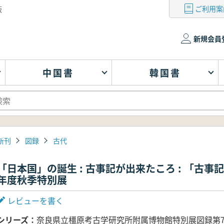
ご利用案
版
新規会員
中国書
韓国書
新刊
図録
古代
「日本国」の誕生 : 古事記が出来たころ : 「古事
年度秋季特別展
レビューを書く
シリーズ
奈良県立橿原考古学研究所附属博物館特別展図録第7