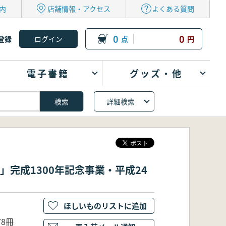
内
店舗情報・アクセス
よくある質問
0
0
登録
点
円
電子書籍
グッズ・他
詳細検索
記」完成1300年記念事業・平成24
ほしいものリストに追加
8冊