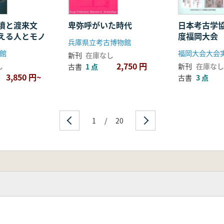
安萬侶墓誌
墳と渡来文
卑弥呼がいた時代
日本考古学協
える人とモノ
度福岡大会
兵庫県立考古博物館
料集
された飛鳥
館
福岡大会大会
新刊
在庫なし
2,750 円
し
新刊
在庫なし
古書
1 点
3,850 円~
古書
3 点
1
/
20