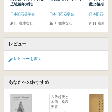
た検討一
広域編年対比
散と後期旧石
中村大 縄文時代の祭祀研究におけるデータベ
の成立を考え
日本旧石器学会
日本旧石器学会
日本旧石器学
ース構築と分析手法の開発―北東北の環状列石
を対象として一
新刊
在庫なし
新刊
在庫なし
新刊
在庫なし
千葉 史ほか DEMにょる地形解析と遺跡分布
の検討__
レビュー
※2011年度の第9回は震災の影響により総会の
みでシンポジウムは行われなかったため、予稿
集の刊行はございませんでした。
レビューを書く
あなたへのおすすめ
古代越後と
木簡 発表
要旨