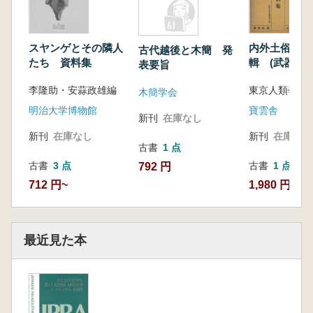
スヤンゲとその隣人
内外土俗品図
古代越後と木簡 発
たち 資料集
輯 (武器)
表要旨
李隆助・安蒜政雄編
東京人類學會
木簡学会
明治大学博物館
寶雲舎
新刊
在庫なし
新刊
在庫なし
新刊
在庫なし
古書
1 点
古書
3 点
古書
1 点
792 円
712 円~
1,980 円
最近見た本