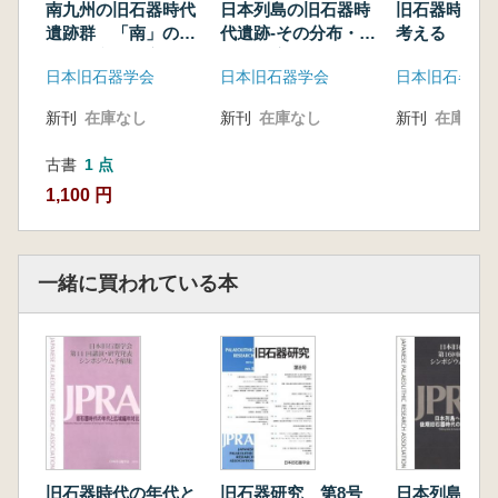
の使用痕分析―
南九州の旧石器時代
日本列島の旧石器時
旧石器時代の
中沢祐― 遺跡形成過程にみる開地遺跡におけ
遺跡群 「南」の地
代遺跡-その分布・年
考える
域性と文化の交錯
代・環境-
る居住強度の変化
日本旧石器学会
日本旧石器学会
日本旧石器学
ポジウム旧石器時代遺跡・立地・分布研究の新
展開―『日本列島の旧石器時代遺跡』データベ
新刊
在庫なし
新刊
在庫なし
新刊
在庫なし
ースの到達点と展望―
光石l尋巳ほか 『日本列島の旧石器時代遺
古書
1 点
跡』データベースが明らかにしたものと明らか
1,100 円
にすべき課題
野口淳 地形。地質・考古遺跡情報の連携と旧
石器時代遺跡の立地・構成について
一緒に買われている本
高倉 純ほか 北海道における旧石器遺跡の分
布と立地
諏訪間順 相模野台地における黒曜石利用の時
空間的変遷
芝康次郎 九州後期旧石器時代～縄文時代初頭
の遺跡分布と立地ベー
佐野勝宏 ヨ~ロッパにおける中期・後期旧石
器時代遺跡の時空間分布―Neander DBを用い
旧石器時代の年代と
旧石器研究 第8号
日本列島への