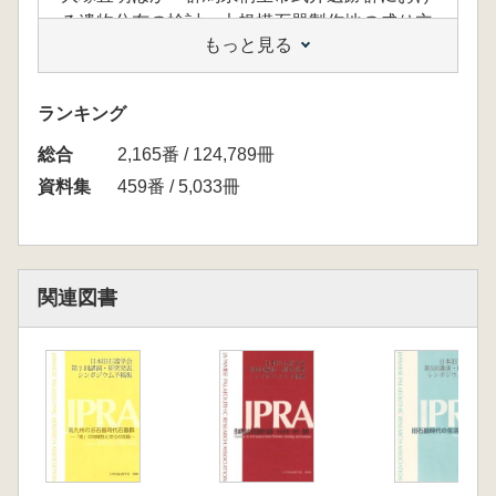
る遺物分布の検討一大規模石器製作地の成り立
もっと見る
ちを理解するための基礎研究一
橋詰 潤ほか 長野県長和町広原湿原周辺遺跡
における石器群の様相
ランキング
堤 隆ほか 東矢出川遺跡における細石刃石器
総合
群の黒曜石産地推定
2,165番 / 124,789冊
門脇誠二 アフリカの中。後朗石器時代とレヴ
資料集
459番 / 5,033冊
ァントの中。後期旧石器時代の編年と現代人的
行動の出現に関する予備的考察
中村雄紀 愛鷹・箱根山麓における最終氷期最
寒冷期の石材利用の変遷
関連図書
野口 淳ほか ミキスタン・シンド州北部、ヴ
ィーサル・ヴァレー地区採集の石器群 ―型式
組成と技術についての予報―
長井謙治 韓国後期旧石器時代初頭の編年的試
み:炭素14年代からみた石器製作伝統の変遷
岩瀬 彬ほか 携帯性石刃石器はどのように使
われたのか―北海道帯広市川西C遺跡出土石器