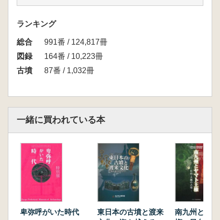
3 青笹基史 伊藤智 根本佑 発掘と学
生
ランキング
4 奥住淳 発掘と地域住民
総合
5 鈴木徳彦 城倉正祥 社会の反応と社会
991番 / 124,817冊
への発信
図録
164番 / 10,223冊
6 城倉正祥 保存活用にむけて 鈴木徳
古墳
87番 / 1,032冊
彦
Ⅲ.殿塚姫塚古墳を最先端の技術で調査する
1 城倉正祥 殿塚姫塚古墳I期調査の成
果
一緒に買われている本
2 今城未知 測量調査
3 ナワビ矢麻 GPR(レーダー)探査
Ⅳ.殿塚と同じ形の古墳の調査 芝山町高田2号
墳
1 今城未知 ナワビ矢麻 測量調査と
GPR(レーダー)探査
2 城倉正祥 発掘成果
城倉正祥 九十九里における古墳研究の行方
卑弥呼がいた時代
東日本の古墳と渡来
南九州とヤマ