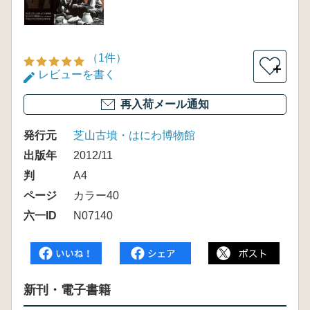
（1件）
＋
レビューを書く
再入荷メール通知
発行元
芝山古墳・はにわ博物館
出版年
2012/11
判
A4
ページ
カラー40
六一ID
N07140
新刊・電子書籍