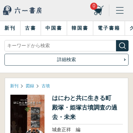
0
新刊
古書
中国書
韓国書
電子書籍
詳細検索
新刊
図録
古墳
はにわと共に生きる町
殿塚・姫塚古墳調査の過
去・未来
城倉正祥 編