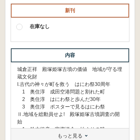
新刊
在庫なし
内容
城倉正祥 殿塚姫塚古墳の価値 地域が守る埋
蔵文化財
I.古代の神々が町を救う はにわ祭30周年
1 奥住淳 成田空港問題と割れた町
2 奥住淳 はにわ祭と歩んだ30年
3 奥住淳 ポスターで見るはにわ祭
Ⅱ.地域を総動員せよ! 殿塚姫塚古墳調査の開
始
1 鈴木徳彦 富樫洋介 始まりの時
もっと見る
2 福岡佑斗 佐藤悠登 その時