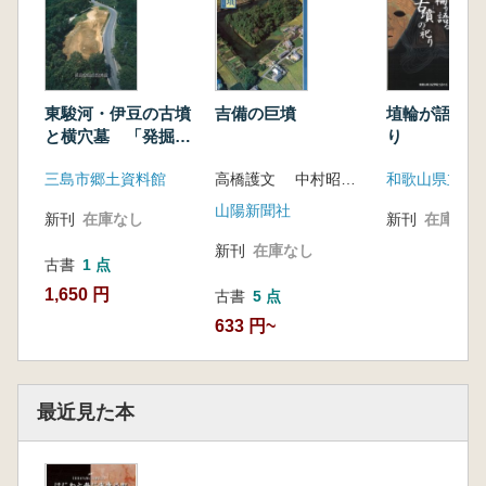
東駿河・伊豆の古墳
吉備の巨墳
埴輪が語る古
と横穴墓 「発掘さ
り
れた日本列島2006
三島市郷土資料館
高橋護文 中村昭夫写真
地域展」
山陽新聞社
新刊
在庫なし
新刊
在庫なし
新刊
在庫なし
古書
1 点
1,650 円
古書
5 点
633 円~
最近見た本