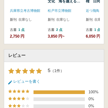
文化 海を越える人
権 日向・大
とモノ
墳
兵庫県立考古博物館
松戸市立博物館
近つ飛鳥博物
新刊
在庫なし
新刊
在庫なし
新刊
在庫なし
古書
1 点
古書
2 点
古書
1 点
2,750 円
3,850 円~
6,050 円
レビュー
5
（1件）
レビューを書く
100%
0%
0%