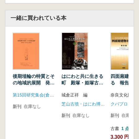
コラム 大須二子山古墳出土甲冑
コラム 丸山塚古墳出土甲冑
コラム 坊主山一号墳出土胡籙
一緒に買われている本
コラム 寺口千塚三号墳出土胡籙
コラム 峯ヶ塚古墳出土甲冑
3 解説・考察
1 今城塚古墳出土馬具の調査と復元 塚本
敏夫
2 今城塚古墳出土小札の構造と復元 初村
武寛・小村眞理
3 今城塚古墳出土胡篠の調査と復元製作
後期埴輪の特質とそ
はにわと共に生きる
四面廂建物を
福山博章 小村眞理 塚本彼夫
の地域的展開 発表
町 殿塚・姫塚古墳
る 報告編
要旨集・後期古墳出
調査の過去・未来
4 今城塚古墳出土鉄鏃の調査と復元製作
第15回研究集会(倉敷大会)実行委員会
城倉正祥 編
奈良文化財研
土埴輪集成
塚本彼夫
芝山古墳・はにわ博物館
クバプロ
5 組紐の技術と復元 小村眞理
新刊
在庫なし
新刊
在庫なし
新刊
在庫なし
古書
1 点
3,300 円