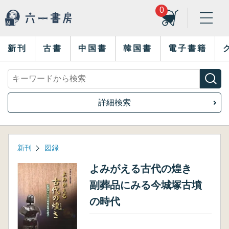
0
新刊
古書
中国書
韓国書
電子書籍
詳細検索
新刊
図録
よみがえる古代の煌き
副葬品にみる今城塚古墳
の時代