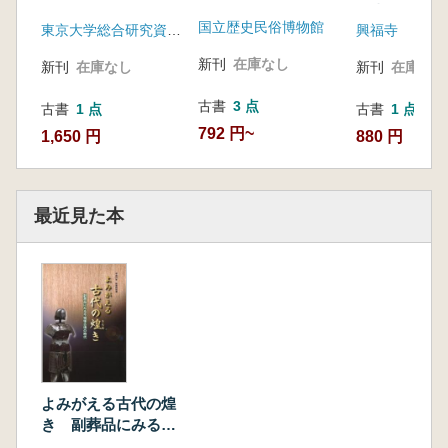
アジア-
金堂発掘現場
国立歴史民俗博物館
東京大学総合研究資料館
興福寺
新刊
在庫なし
新刊
在庫なし
新刊
在庫なし
古書
3 点
古書
1 点
古書
1 点
792 円~
1,650 円
880 円
最近見た本
よみがえる古代の煌
き 副葬品にみる今
城塚古墳の時代