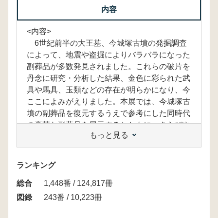
内容
<内容>
6世紀前半の大王墓、今城塚古墳の発掘調査
によって、地震や盗掘によりバラバラになった
副葬品が多数発見されました。これらの破片を
丹念に研究・分析した結果、金色に彩られた武
具や馬具、玉類などの存在が明らかになり、今
ここによみがえりました。本展では、今城塚古
墳の副葬品を復元するうえで参考にした同時代
の豪華な副葬品を展示するとともに、きらびや
もっと見る
かな品々からうかがえる交流の歴史や金工文化
にもせまります。(発行元案内文を転載)
<目次>
ランキング
1 今城塚古墳の副葬品
総合
コラム 馬具の復元製作
1,448番 / 124,817冊
コラム 甲冑の復元製作
図録
243番 / 10,223冊
2 主要古墳出土品と遺跡出土品