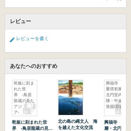
レビュー
レビューを書く
あなたへのおすすめ
乾板に刻ま
興福寺 三
れた世
重塔初層・
界 -鳥居
北円堂内
龍蔵の見た
陣・中金堂
アジ
発掘現場
ア-
北の島の縄文人 海
乾板に刻まれた世
興福寺 三重
を越えた文化交流
界 -鳥居龍蔵の見た
層・北円堂内