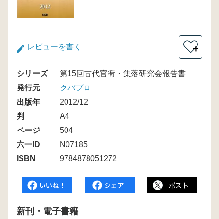
レビューを書く
＋
シリーズ
第15回古代官衙・集落研究会報告書
発行元
クバプロ
出版年
2012/12
判
A4
ページ
504
六一ID
N07185
ISBN
9784878051272
新刊・電子書籍