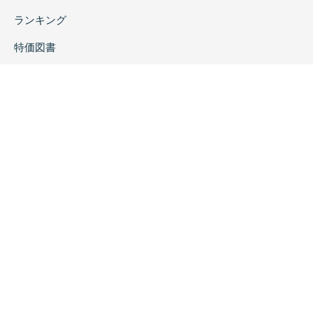
ランキング
特価図書
特集
書店様へ
著者ログイン
会社案内
お問い合わせ
リンク
採用情報
プライバシーポリシー
特定商取引に関する表示