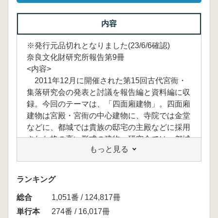
内容
※発行元品切れとなりました(23/6/6確認)
奈良文化財研究所報告第9冊
<内容>
2011年12月に開催された第15回古代宮衙・
集落研究会の発表と討議を報告編と資料編に収
録。今回のテーマは、「四面廂建物」。四面廂
建物は宮殿・宮衙の中心建物に、寺院では金堂
などに、都城では貴族の邸宅の主殿などに採用
された格の高い形式の建物。研究会では、都城
もっと見る
と周辺地域の四面廂建物、東日本と西日本の四
面廂建物の比較をおこない、四面廂建物の建築
学的特徴と建築技術、建物の使われ方などにつ
ランキング
いて、考古学、文献史学、建築史学などの分野
総合
の研究者が報告と討議をおこなった。(出版社
1,051番 / 124,817冊
チラシより)
単行本
274番 / 16,017冊