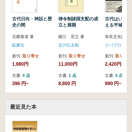
古代日向・神話と歴
律令制諸国支配の成
古代はいま 
史の間
立と展開
える平城京
北郷泰道 著
鐘江 宏之 著
奈良文化財研
鉱脈社
吉川弘文館
クバプロ
新刊
取り寄せ
新刊
取り寄せ
新刊
取り寄せ
1,980円
11,000円
2,420円
古書
4 点
古書
1 点
古書
3 点
396 円~
8,800 円
990 円~
最近見た本