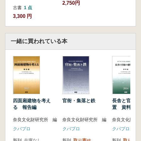
2,750円
表2 掲載図出典一覧
古書
1 点
3,300 円
一緒に買われている本
四面廂建物を考え
官衙・集落と鉄
長舎と官衙の
る 報告編
置 資料編
奈良文化財研究所 編
奈良文化財研究所 編
奈良文化財研究
クバプロ
クバプロ
クバプロ
新刊
在庫なし
新刊
取り寄せ
新刊
取り寄せ