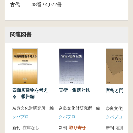
<目次>
古代
48番 / 4,072冊
I 四面廂建物遺構集成 (299遺跡・図版900点
以上)
藤原京(大和国)、武蔵国府跡・武蔵国府関連追
跡(武蔵国)、平城京(大和国)
関連図書
三ツ寺I追跡(上野国)、小角田前遺跡(上野国)、
林前Ⅱ遺跡(陸奥国)、浮矢I遺跡(下総国)、織幡
妙見堂遺跡(下総国)、城之越遺跡(伊賀国)、原
之城遺跡(上野国)、平安京(山城国)、江平追跡
(陸奥国)、下大井遣跡(常陸国)、ヘボノ木追跡
(筑後国)、筑後国府跡(筑後国)、根岸官衛遣跡
群(陸奥国)、上之宮遺跡(大和国)、多賀城跡(陸
奥国)、秋田城跡(出羽国)、泉官行遺跡(陸奥
四面廂建物を考え
官衙・集落と鉄
官衙と門 資
国)、伊勢国府跡(伊勢国)、三河国府跡(三河
る 報告編
国)、斎宮跡(伊勢国)、山田寺跡(大和国)、東京
奈良文化財研究所 編
奈良文化財研究所 編
奈良文化財研
道南遺跡(武蔵国)、大宰府跡・大宰府条坊跡(筑
前国)、和田西遺跡(武蔵国) 他、多数
クバプロ
クバプロ
クバプロ
Ⅱ 遺構一覧表
新刊
在庫なし
新刊
取り寄せ
新刊
在庫なし
表1 四面廂建物遺構一覧