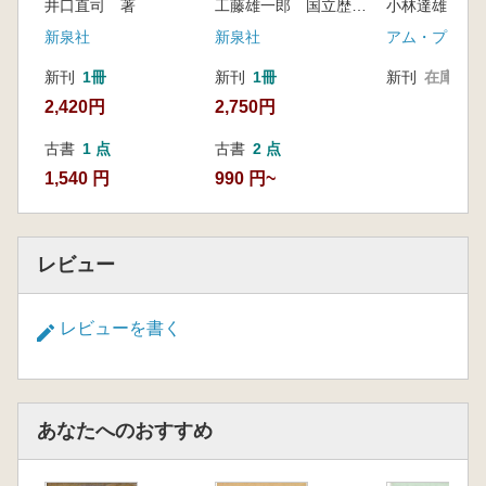
井口直司 著
工藤雄一郎 国立歴史民俗博物館 編
小林達雄 編
新泉社
新泉社
アム・プロモ
新刊
1冊
新刊
1冊
新刊
在庫なし
2,420円
2,750円
古書
1 点
古書
2 点
1,540 円
990 円~
レビュー
レビューを書く
あなたへのおすすめ