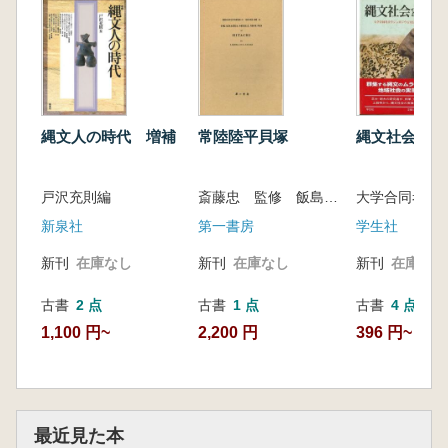
縄文人の時代 増補
常陸陸平貝塚
縄文社会を探
戸沢充則編
斎藤忠 監修 飯島魁 佐々木忠次郎 共著
新泉社
第一書房
学生社
新刊
在庫なし
新刊
在庫なし
新刊
在庫なし
古書
2 点
古書
1 点
古書
4 点
1,100 円~
2,200 円
396 円~
最近見た本