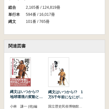
変化と文化変化
総合
鈴木三男 植物相からみた縄文時代のはじまり
2,165番 / 124,819冊
橋本真紀夫 地形の変遷からみた遺跡立地
単行本
594番 / 16,017冊
3 縄文時代草創期の遺跡と生活
縄文
101番 / 765冊
酒井宗孝 東北地方の縄文時代草創期の様相
安藤広道 関東南西部の縄文時代草創期の様相
4 討論 縄文時代のはじまりをどうとらえる
か
関連図書
工藤雄一郎 おわりに 炭素M年代測定および
古環境研究の進展と「縄文はいつから!?」
※増補版はここからが追加されています
追補 土器はいつから? 土器出現とその年代
小林謙一 日本列島における出現期の土器の様
相
工藤雄一郎 列島最古段階の土器の年代は決ま
ったのか? 炭素14年代とその較正年代
縄文はいつから!?
縄文はいつから!? 1
地球環境の変動と縄
万5千年前になにがお
文文化
こったのか
小林 謙一 (他)編
国立歴史民俗博物館 編