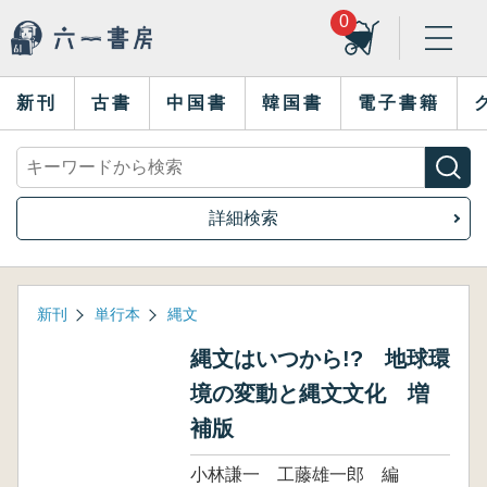
0
新刊
古書
中国書
韓国書
電子書籍
詳細検索
新刊
単行本
縄文
縄文はいつから!? 地球環
境の変動と縄文文化 増
補版
小林謙一 工藤雄一郎 編