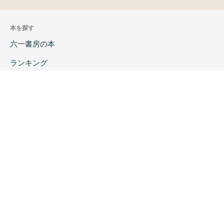
本を探す
六一書房の本
ランキング
特価図書
特集
書店様へ
著者ログイン
会社案内
お問い合わせ
リンク
採用情報