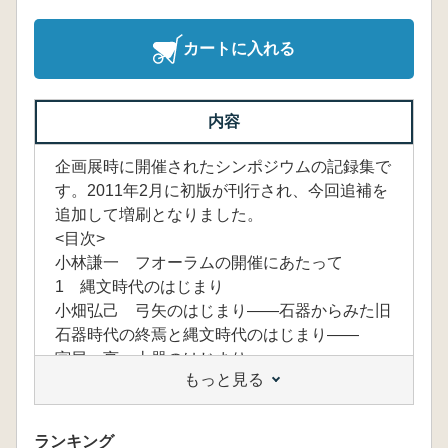
カートに入れる
内容
企画展時に開催されたシンポジウムの記録集で
す。2011年2月に初版が刊行され、今回追補を
追加して増刷となりました。
<目次>
小林謙一 フオーラムの開催にあたって
1 縄文時代のはじまり
小畑弘己 弓矢のはじまり――石器からみた旧
石器時代の終焉と縄文時代のはじまり――
宮尾 亨 土器のはじまり
もっと見る
小林謙一 定住化のはじまり
2 地球環境の変動と縄文文化のかかわり
工藤雄一郎 縄文時代のはじまりのころの気候
ランキング