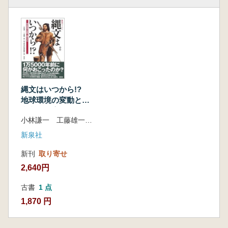
縄文はいつから!?
地球環境の変動と縄
文文化 増補版
小林謙一 工藤雄一郎 編
新泉社
新刊
取り寄せ
2,640円
古書
1 点
1,870 円