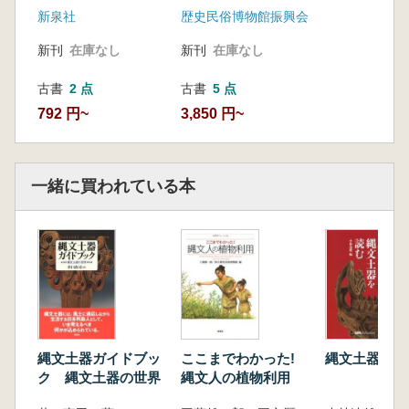
新泉社
歴史民俗博物館振興会
新刊
在庫なし
新刊
在庫なし
古書
2 点
古書
5 点
792 円~
3,850 円~
一緒に買われている本
縄文土器ガイドブッ
ここまでわかった!
縄文土器を読
ク 縄文土器の世界
縄文人の植物利用