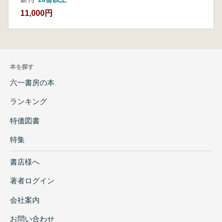
第1節 狩猟採集民の自然環境への技術適応
に関する先行研究
11,000円
第2節 旧石器時代における道具資源利用と
石器素材利用形態
第5章 後期旧石器時代前半期における遺跡間
での石器製作の特質
本を探す
第1節 検討の目的
六一書房の本
第2節 検討の対象と方法
第3節 遺跡間における剥片剥離の継続方法
ランキング
1.母岩別資料からの検討
2.接合資料からの検討
特価図書
3.遺跡間における剥片剥離の継続方法とそ
特集
の特色
第4節 定形石器の製作
書店様へ
1.定形石器の単位
2.定形石器製作の特徴
著者ログイン
3.各遺跡での剥片剥離と定形石器製作との
会社案内
関わり
第5節 石器素材利用形態の理解に向けた検
お問い合わせ