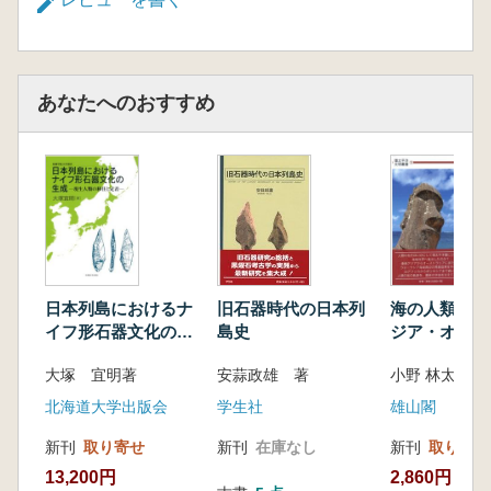
区分と対象とする時期
3.後期旧石器時代前半期の古環境をめぐる
諸情報
第2節 日本列島における後期旧石器時代前
あなたへのおすすめ
半期石器群の研究
1.標準石器と石器製作技術の発達過程の追
跡
2.石器製作技術構造論の展開とその後の議
論の進展
3.日本列島の後期旧石器時代前半期研究に
おける今日的課題
第2章 武蔵野台地における先行研究
旧石器時代の日本列
日本列島におけるナ
海の人類史 
第1節 武蔵野台地における後期旧石器時代
島史
イフ形石器文化の生
ジア・オセア
前半期の遺跡の立地と環境
成 現生人類の移住
域の考古学
安蒜政雄 著
大塚 宜明著
小野 林太郎 
1.武蔵野台地の形成過程
と定着
2.立川ローム層の形成過程と指標層の年代
学生社
北海道大学出版会
雄山閣
3.遺跡の立地と環境
新刊
在庫なし
新刊
取り寄せ
新刊
取り寄せ
第2節 武蔵野台地における後期旧石器時代
13,200円
2,860円
前半期石器群の研究