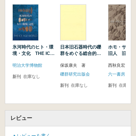
人類活動の出現過程などについて世界各地で研
究が展開されている。本書では,そうした研究
動向を踏まえ,道具資源利用という観点から,日
本列島の後期旧石器時代前半期(およそ4～2.8
万年前)の考古資料(石器資料)を再検討し,その
特徴や意義について論じる。
研究の対象地域には,日本列島の後期旧石器
氷河時代のヒト・環
日本旧石器時代の礫
ホモ・サピエ
時代前半期編年の標識地域として扱われてきた
境・文化 THE ICE
群をめぐる総合的研
旧人 旧石器
南関東の武蔵野台地を選んだ。そして,層位編
AGE WORLD
究
からみた交替
明治大学博物館
保坂康夫 著
西秋良宏 編
年研究や石器の形態研究の方法を検討し,新た
な研究の枠組に基づいて展望を示す。
礫群研究出版会
六一書房
新刊
在庫なし
(東京都立大学学位論文に加筆刊行)
新刊
在庫なし
新刊
在庫なし
【目次】
第1部 研究史
第1章 日本列島における後期旧石器時代前半
期の先行研究
第1節 研究の背景
レビュー
1.日本列島の旧石器時代遺跡と資料の特性
2.日本列島の旧石器時代研究における時期
レビューを書く