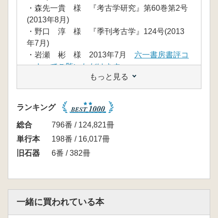
・森先一貴 様 『考古学研究』第60巻第2号
(2013年8月)
・野口 淳 様 『季刊考古学』124号(2013
年7月)
・岩瀬 彬 様 2013年7月
六一書房書評コ
ーナーでご覧いただけます
もっと見る
【内容紹介】
<後期旧石器時代前半期研究に関する南関東武
蔵野台地からの展望>
ランキング
後期旧石器時代が開始したおよそ4万年前は,
アフリカで誕生した我々の直接の祖先である解
総合
796番 / 124,821冊
剖学的現代人が旧世界の各地に拡散した時期で
単行本
198番 / 16,017冊
あり、現代人的行動と呼ばれる行動面における
旧石器
6番 / 382冊
「現代性」が顕在化した時期でもある。近年,
解剖学的現代人の各地の自然環境への適応過
程,解剖学的現代人の到達以前に居住していた
人類との置換過程、抽象的な思考能力や高度な
一緒に買われている本
コミュニケーション能力を基礎とする革新的な