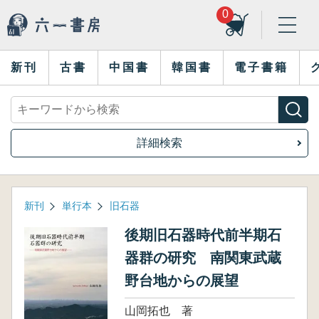
0
新刊
古書
中国書
韓国書
電子書籍
詳細検索
新刊
単行本
旧石器
後期旧石器時代前半期石
器群の研究 南関東武蔵
野台地からの展望
山岡拓也 著