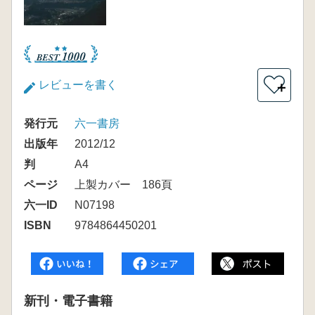
レビューを書く
＋
発行元
六一書房
出版年
2012/12
判
A4
ページ
上製カバー 186頁
六一ID
N07198
ISBN
9784864450201
新刊・電子書籍