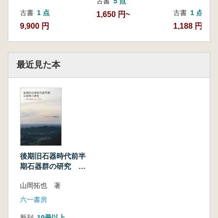
古書
5 点
1.初期の編年研究
古書
1 点
古書
1 点
1,650 円~
2.その後の編年研究の進展
9,900 円
1,188 円
第3章 先行研究の研究方法をめぐる諸問題
第1節 層位編年研究をめぐる諸問題
1.層位編年研究の単位をめぐる問題
最近見た本
2.旧石器時代遺跡における層位区分をめぐ
る問題
3.編年上の継続期間内での遺跡間変異をめ
ぐる問題
第2節 石器の形態研究をめぐる諸問題
1.日本列島における研究動向
2.欧米における研究動向
3.石器の形態研究の原則
後期旧石器時代前半
4.日本列島の旧石器時代研究における石器
期石器群の研究 南
の形態研究をめぐる諸問題
関東武蔵野台地から
第2部 本研究の視点と事例研究
山岡拓也 著
の展望
第4章 先史狩猟採集民の道具資源利用と石器
六一書房
形態研究との関わり
新刊
10冊以上