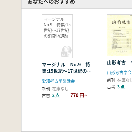
あなたへのおすすめ
高松城跡天守台石垣の解体修理と
三田尻御茶屋とその庭園 整備と
常徳寺庭園の現状と課題
マージナル
名勝旧池田氏庭園の保存と整備活用
No.9 特集:15
世紀〜17世紀
学界・行政情報
の消費地遺跡
文化遺産国際協カコンソーシアム
「ランドスケープ遺産インベントリ
50周年を迎えた文化財指定庭園保
平成23年度の史跡等の整備につい
山形考古 
マージナル No.9 特
研究余禄
集:15世紀〜17世紀の消
山形考古学会
桑名の諸戸徳成邸
費地遺跡
新刊
在庫な
世界遺産「フイリピン・コルデイリ
愛知考古学談話会
古書
3 点
奄美・赤木名城と源平伝説・ケン
新刊
在庫なし
770 円~
古書
2 点