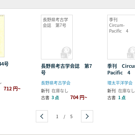
調査
活用の展望
長野県考古学
季刊
 国指定を契機によみがえった地域の誇りと希望
会誌 第7号
Circum-
Pacific 4
の活動
ーづくり」の目指すところ
護協議会
て
44号
長野県考古学会誌 第7
季刊 Circu
号
Pacific 4
し
ェーラの棚田群」と持続可能な生活
長野県考古学会
環太平洋学会
712 円~
ムン伝説
新刊
在庫なし
新刊
在庫なし
704 円~
古書
3 点
古書
1 点
1
/
5