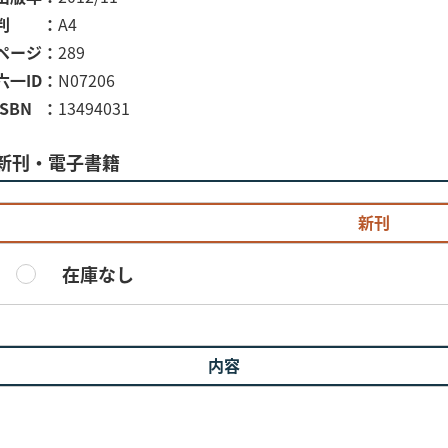
判
A4
ページ
289
六一ID
N07206
ISBN
13494031
新刊・電子書籍
新刊
在庫なし
内容