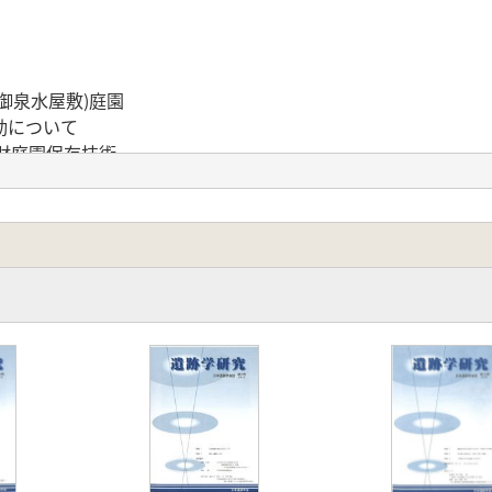
御泉水屋敷)庭園
動について
財庭園保存技術
について
ついて
用