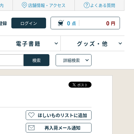
内
店舗情報・アクセス
よくある質問
0
0
登録
点
円
電子書籍
グッズ・他
詳細検索
ほしいものリストに追加
再入荷メール通知