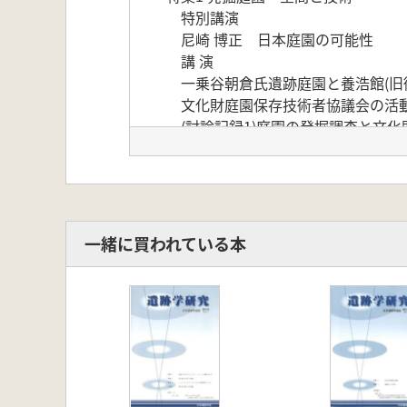
特別講演
尼崎 博正 日本庭園の可能性
講 演
一乗谷朝倉氏遺跡庭園と養浩館(旧
文化財庭園保存技術者協議会の活
(討論記録1)庭園の発掘調査と文化
事例報告
平泉の庭園
樺崎寺跡庭園
江馬氏下館跡庭園の発掘調査成果
史跡大内氏館跡の庭園について
一緒に買われている本
醍醐寺三宝院庭園保存修理事業に
(討論記録2)発掘庭園 空間と技術
(補論)発掘庭園の保存・整備・活
特集2 災害/文化遺産/地域
古地図と災害
災害と地域一文化遺産の力
地盤変状による文化遺産の被災