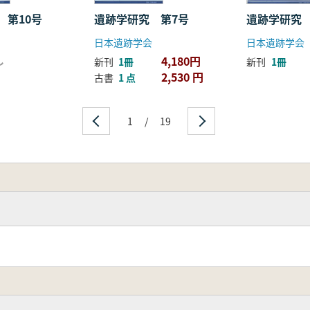
震災後の保全・活用事業の進展―
の対応
 第10号
遺跡学研究 
遺跡学研究 第7号
日本遺跡学会
日本遺跡学会
いて
4,180円
し
新刊
1冊
新刊
1冊
地域の復興～
2,530 円
古書
1 点
護
跡
と対応
1
/
19
の場合
歌山県文化遺産課の紺応について
例
旧事業
造物を中心に一
一博物館による地域活性化とその影響
ネルエ法
纒向学研究センターが目指すもの