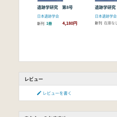
自然災害と歴史資料一阪神・淡路大
東日本大震災における埋蔵文化財
遺跡学研究 第8号
遺跡学研究
文化財ドクター派遣事業について
日本遺跡学会
日本遺跡学会
名勝としての高田松原の価値につ
4,180円
新刊
在庫な
新刊
1冊
海と生きる～気仙沼市の文化財と
東日本大震災と福島県の文化財保
小田原城における地震の被害と痕
東日本大震災の四万十川への影響
東日本大震災復興支援 太宰府市
災害の証人としての旧相模川橋脚
台風12号による文化財被害への和
河後森城跡における災害復旧の一
特別史跡大野城跡における災害復
レビュー
阪神・淡路大震災からの復旧―建
研究ノート
レビューを書く
山中 鹿次 関西における歴史遺産
遺跡の現場から
鷲ノ木遺跡の保存を実現したトン
『纒向学』の確立に向けて 桜井市