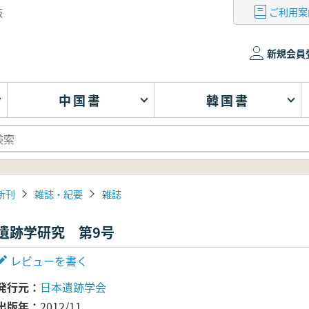
ご利用案
版
新規会員
中国書
韓国書
新刊
雑誌・紀要
雑誌
遺跡学研究 第9号
レビューを書く
発行元
日本遺跡学会
出版年
2012/11