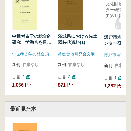
文化財セン
ター研究紀
要第13輯
中世考古学の総合的
茨城県における先土
瀬戸市埋蔵文
研究 学融合を目指
器時代資料(1)
ンター研究紀
した新領域創生
輯
中世考古学の総合的研究 学融合を目指した新領域創生事務局
常総台地研究会文献センター
新刊
在庫なし
新刊
在庫なし
新刊
在庫なし
古書
2 点
古書
2 点
古書
1 点
1,056 円~
871 円~
1,282 円
最近見た本