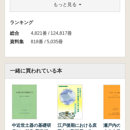
もっと見る
遷
仲光克顕 江戸、町人地中心部における町屋の
様相
ランキング
誌上報告 永井正浩 堺における屋敷地の変遷
総合
4,821番 / 124,817冊
資料集
818番 / 5,035冊
一緒に買われている本
中近世土器の基礎研
江戸後期における庶
瀬戸内の河海