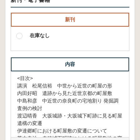
新刊・電子書籍
新刊
在庫なし
内容
<目次>
講演 松尾信裕 中世から近世の町屋の形
内田好昭 遺跡から見た近世京都の町屋敷
中島和彦 中近世の奈良町の宅地割り 発掘調
査例の検討
渡辺晴香 大坂城跡・大坂城下町跡に見る町屋
遺構の変遷
伊達郷町における町屋敷の変遷について
荒木幸治 赤穂城下町跡における町屋敷地の変