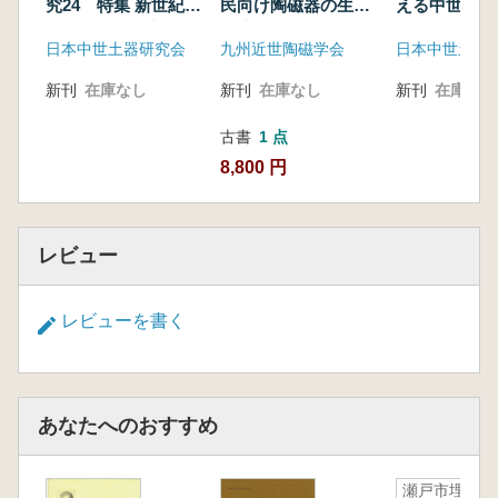
究24 特集 新世紀の
民向け陶磁器の生産
える中世物流
土器陶磁器研究
と流通(中国・四国・
日本中世土器研究会
九州近世陶磁学会
日本中世土器
関西編)
新刊
在庫なし
新刊
在庫なし
新刊
在庫なし
古書
1 点
8,800 円
レビュー
レビューを書く
あなたへのおすすめ
瀬戸市埋蔵