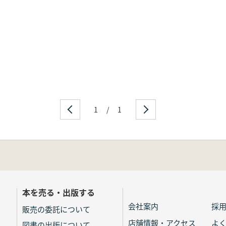
1
/
1
本を売る・出版する
会社案内
採
販売の委託について
店舗情報・アクセス
よ
図書の出版について