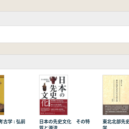
戸良跡」
遺跡関連鎖」
跡間関係
関係の評価
4.追跡間関係の変化
古学 : 弘前
日本の先史文化 その特
東北北部先
質と源流
学