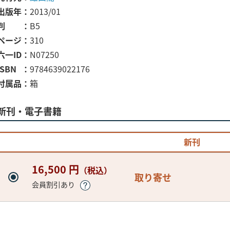
出版年
2013/01
判
B5
ページ
310
六一ID
N07250
ISBN
9784639022176
付属品
箱
新刊・電子書籍
新刊
16,500 円
（税込）
取り寄せ
会員割引あり