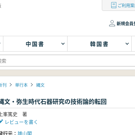
ご利用案
版
新規会員
中国書
韓国書
新刊
単行本
縄文
縄文・弥生時代石器研究の技術論的転回
上峯篤史 著
レビューを書く
発行元
雄山閣