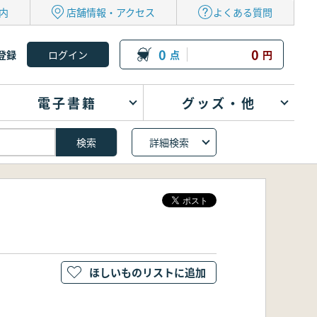
内
店舗情報・アクセス
よくある質問
0
0
登録
点
円
電子書籍
グッズ・他
詳細検索
ほしいものリストに追加