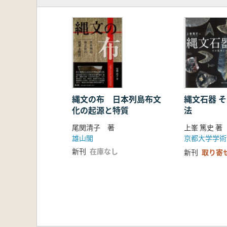
第3節 打撃法の研究
1.石器製作と打撃法 2.打撃法
3.実験考古学的手法による打撃
4.縄文・弥生時代の両極打法
第3章石材消費戦略からみた縄文～
第1節 研究の方法と対象
1.問題の所在と本章の視点 2.
第2節 サヌカイトの利用傾向
1.問題の所在
縄文の布 日本列島布文
縄文石器 
化の起源と特質
法
2.二上山北麓産サヌカイトの大
3.二上山北麓産サヌカイトの細
尾関清子 著
上峯 篤史 著
第3節 石器製作の追跡間変異と工
雄山閣
京都大学学術
1.縄文・弥生時代の石器製作工
新刊
在庫なし
新刊
取り寄
2.器種構成と作業工程
3.縄文時代晩期石器群の属性分
4.弥生時代前期石器群の属性分
第4節 石器製作の空間構造
1.問題の所在 2.遺物の分布と性
第5節 石材移動をめぐって