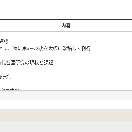
内容
確認)
もとに、特に第3章以後を大幅に改稿して刊行
時代石器研究の現状と課題
的研究
研究の成果
の関係
.剥片剥離技術をめぐるこれまでの理解
量分析 5. 石核の定量分析