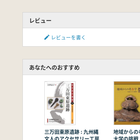
1.問題の所在 2.石器の「運搬
3.「運搬痕跡」と「石器製作の
第6節 縄文～ 弥生時代移行期の遺
レビュー
1.分析結果のまとめ 2.遺跡間
3.石器製作技術と石材消費戦略 
レビューを書く
終章 総括と展望
1.本書の成果 2.今後の研究課題
あなたへのおすすめ
三万田東原遺跡 : 九州縄
地域からの考
文人のアクセサリー工房
大学の挑戦