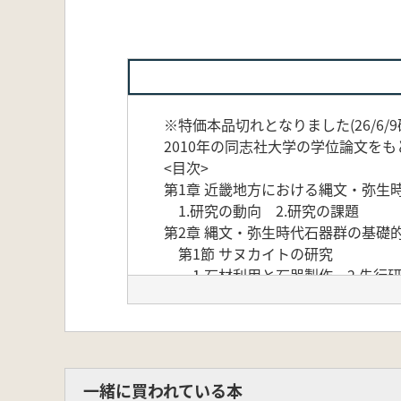
※特価本品切れとなりました(26/6/9
2010年の同志社大学の学位論文を
<目次>
第1章 近畿地方における縄文・弥生
1.研究の動向 2.研究の課題
第2章 縄文・弥生時代石器群の基礎
第1節 サヌカイトの研究
1.石材利用と石器製作 2.先行
3.サヌカイトの分類と採取地点
第2節 剥片剥離技術の研究
1.剥片剥離技術研究の必要性 2
3.接合資料の分析 4. 石器群の定
6. 剖片剖離技術の復原と諸問題
一緒に買われている本