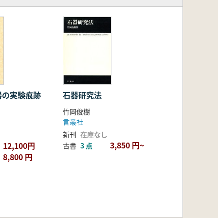
器の実験痕跡
石器研究法
竹岡俊樹
言叢社
新刊
在庫なし
3,850 円~
12,100円
古書
3 点
8,800 円