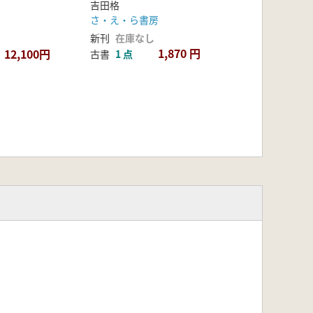
吉田格
さ・え・ら書房
新刊
在庫なし
1,870 円
12,100円
古書
1 点