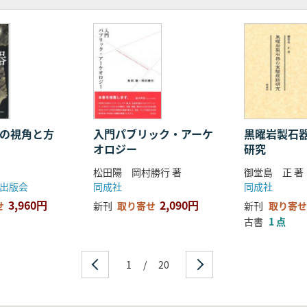
研究の現状と課題
法の同定研究
弥生時代移行期の遺跡間関係
研究の対象
その視角と方
入門パブリック・アーケ
黒曜岩製石
オロジー
研究
別分類
別分類
松田陽 岡村勝行 著
御堂島 正 著
程連鎖
出版会
同成社
同成社
程
3,960円
2,090円
せ
新刊
取り寄せ
新刊
取り寄せ
古書
1 点
析
析
1
/
20
格 3.石器製作の空間構造とその変化