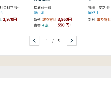
弘前大学人文社会科学部北日本考古学研究センター 編
松浦宥一郎
福田 友之 著
会
雄山閣
同成社
2,970円
3,960円
上
新刊
取り寄せ
新刊
取り寄せ
550 円~
古書
4 点
1
/
5