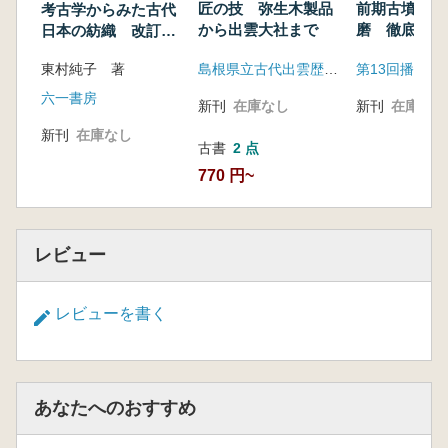
中沢 悟 紡錘車について
匠の技 弥生木製品
前期古墳から
考古学からみた古代
鈴木敏則 木製紡織具の画期と背景 東海の事
から出雲大社まで
磨 徹底討論
日本の紡織 改訂新
墳編年と社会
例から
装版
島根県立古代出雲歴史博物館
東村純子 著
合田芳正 「縫う」 針とその周辺
六一書房
三上喜孝 古代日本における織布の生産と流
新刊
在庫なし
新刊
在庫なし
通 文字資料を手がかりに
新刊
在庫なし
大橋信弥 渡来氏族と織物生産 秦氏を中心に
古書
2 点
東村純子 考古学からみた紡織技術と生産
770 円~
く紙上発表〉
岡野秀典 山梨県出上の紡錘車再者 集成作業
を通じて
レビュー
今村直樹 平田宮第2遺跡出土古代織機につい
て
レビューを書く
御山亮済 段付き布巻具からみた布幅の検討
大蔦正之 甲斐市域出土の紡錘車
あなたへのおすすめ