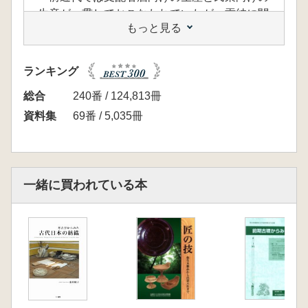
生産が一貫しておこなわれていたが、貢納に関
もっと見る
わっての支配者層向け布製品の生産や流通に関
わる史料は比較的豊富でありながら、ローカル
な生産や流通に関わるような史料は少なく、そ
ランキング
の実態は未だ不透明である。
今回の研寃集会では、列島各地で出上してい
総合
240番 / 124,813冊
る紡織縫具に関わる遺物や、それら遺物が出土
資料集
69番 / 5,035冊
している遺跡の検討を通して、末だ不透明な状
況となっている古代地方社会における紡織およ
び衣服生産体制のあり方と、それら技術の特質
などについて考古・文献の両視点から考えてみ
一緒に買われている本
たい。
(開催趣旨より)
<目次>
平野 修 研究集会「紡織の者古学 紡ぐ・織
る・縫う」の開催にあたって 趣旨説明
末木 健 古代中部地方における手引金 考古
資料としての紡織縫具