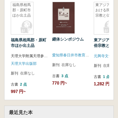
福島県相馬
東アジアに
郡・原町市
おける民俗
ほか出土品
宗教と仏教
継体シンポジウム
福島県相馬郡・原町
東アジアにお
市ほか出土品
俗宗教と仏教
愛知県春日井市教育委員会
天理大学附属天理参考館 編
天理大学出版部
新刊
在庫なし
新刊
在庫なし
新刊
在庫なし
古書
3 点
古書
1 点
770 円~
1,282 円
古書
2 点
997 円~
最近見た本