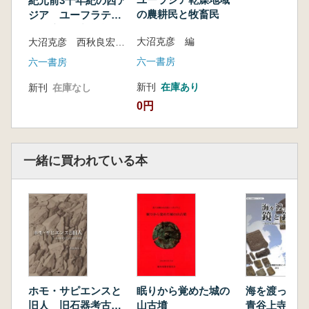
紀元前3千年紀の西ア
相互関係
の農耕民と牧畜民
ジア ユーフラテス
堀岡晴美 MAR.TU敵視の背景
河中流域に部族社会
大沼克彦 編
大沼克彦 西秋良宏 編
3部 考古学からみたユーフラテス河中流域の
の原点を探る
農耕民と牧畜民
六一書房
六一書房
西秋良宏 ステップ、部族、遊牧 シリア、
新刊
在庫あり
新刊
在庫なし
ユーフラテス河中流域の青銅器時代
0円
門脇誠二 集落外墓地の時空分布が示す青銅
器時代の社会 ユーフラテス川中流域の考古学
踏査から
長谷川敦章 テル型遺跡における居住民の定
一緒に買われている本
住性・非定住性の検討に向けて ユーフラテス
河中流域テル・ガーネム・アル・アリ遺跡の成
果を中心に
久米正吾 シリア前期青銅器時代墓地遺跡の
被葬者像解明に向けて ユーフラテス河中流域
における定住民と遊牧民の関係
赤司千恵 植物遺存体からみた土地利用―テ
ホモ・サピエンスと
眠りから覚めた城の
海を渡った
ル・ガーネム・アル=アリの場合
旧人 旧石器考古学
山古墳
青谷上寺地遺
足立拓朗 シリア中部・ビシュリ山麓ケルン