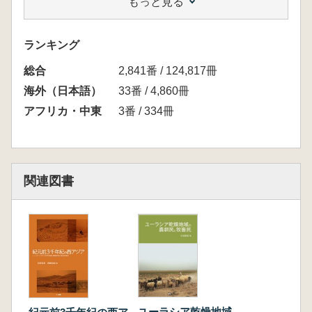
もっと見る
<内容>
2012年3月に開催された公開シンポジュウム
「ユーラシア乾燥地域の農耕民と遊牧民:考古
ランキング
学,民族学,文献史学の視点から」の発表を基に
総合
加筆、研究を深化させた論集。ユーラシア乾燥
2,841番 / 124,817冊
地域における定住・農耕社会と遊牧社会の統
海外（日本語）
33番 / 4,860冊
合、分離など様々な関係を考察する。
アフリカ・中東
3番 / 334冊
<目次>
1部 民族学からみたユーラシア乾燥地域の農
耕民と牧畜民
思 沁夫 モンゴル高原における自然環境と
関連図書
遊牧生活:遊牧民の経験から
三宅 裕 西アジア型農耕と家畜の乳利用
遊牧の成立をめぐって
平田昌弘 牧畜の本質と特徴 生業構造の民
族学的視点から
2部 歴史学,文献史学からみたユーラシア乾燥
地域の農耕民と牧畜民
宮脇淳子 モンゴル史上の遊牧民と農耕民の
ユーラシア乾燥地域