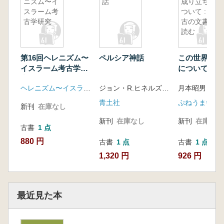
ニズム〜イ
話
成り立ちに
スラーム考
ついて : 太
古学研究
古の文書を
読む
第16回ヘレニズム〜
ペルシア神話
この世界の成
イスラーム考古学研
について : 
究
書を読む
ヘレニズム〜イスラーム考古学研究会
ジョン・R.ヒネルズ 著井本英一, 奥西峻介訳
月本昭男 著
青土社
ぷねうま舎
新刊
在庫なし
新刊
在庫なし
新刊
在庫なし
古書
1 点
880 円
古書
1 点
古書
1 点
1,320 円
926 円
最近見た本