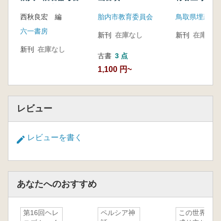
からみた交替劇
流をさぐる
墓群の出土遺物からみた牧畜民と遊牧民
西秋良宏 編
胎内市教育委員会
藤井純夫 シリア中部ビシュリ山系の遊牧化
六一書房
過程 ヨルダン南部ジャフル盆地との照合
新刊
在庫なし
新刊
在庫なし
新刊
在庫なし
古書
3 点
1,100 円~
レビュー
レビューを書く
あなたへのおすすめ
第16回ヘレ
ペルシア神
この世界の