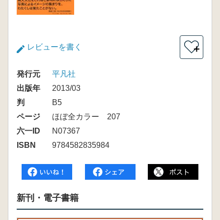
レビューを書く
＋
発行元
平凡社
出版年
2013/03
判
B5
ページ
ほぼ全カラー 207
六一ID
N07367
ISBN
9784582835984
新刊・電子書籍