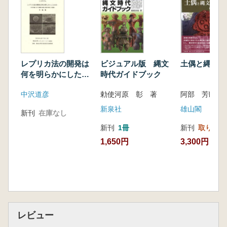
レプリカ法の開発は
ビジュアル版 縄文
土偶と縄文社
何を明らかにしたの
時代ガイドブック
か 日本列島におけ
中沢道彦
勅使河原 彰 著
阿部 芳郎 編
る農耕の伝播と受容
の研究への実践
新泉社
雄山閣
新刊
在庫なし
新刊
1冊
新刊
取り寄せ
1,650円
3,300円
レビュー