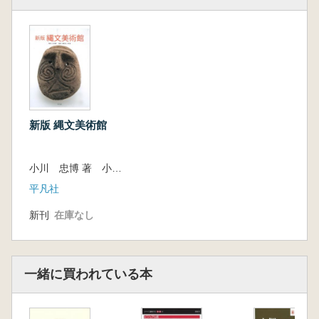
新版 縄文美術館
小川 忠博 著 小野 正文 監 堤 隆 監
平凡社
新刊
在庫なし
一緒に買われている本