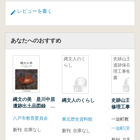
レビューを書く
あなたへのおすすめ
縄文人のく
史跡山王囲
らし
遺跡保存修
理工事報告
書
縄文の美 是川中居
縄文人のくらし
史跡山王囲遺
遺跡出土品図録 平
修理工事報告
成の出土品
八戸市教育委員会
東北歴史資料館
一迫町教育委
一迫町(宮城県
新刊
在庫なし
新刊
在庫なし
新刊
在庫なし