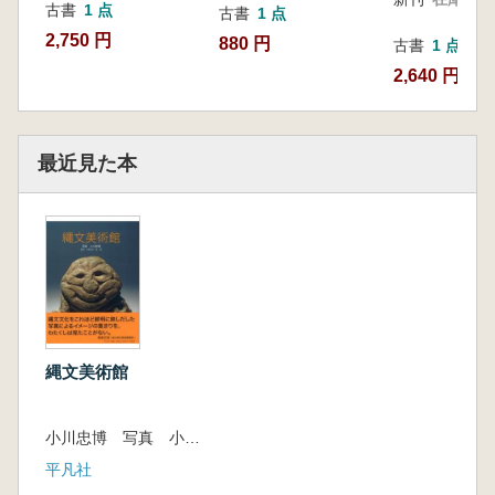
古書
1 点
古書
1 点
2,750 円
880 円
古書
1 点
2,640 円
最近見た本
縄文美術館
小川忠博 写真 小野正文 堤隆 監修
平凡社