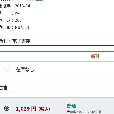
出版年
2013/04
判
A4
ページ
285
六一ID
N07514
新刊・電子書籍
新刊
在庫なし
古書
普通
1,029 円
（税込）
天面に僅かに小茶シミ