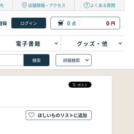
内
店舗情報・アクセス
よくある質問
0
0
登録
点
円
電子書籍
グッズ・他
詳細検索
ほしいものリストに追加