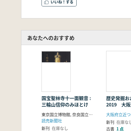
いいね！
あなたへのおすすめ
国宝聖林寺十一面観音 :
歴史発掘お
三輪山信仰のみほとけ
2019 大
最新情報
東京国立博物館, 奈良国立博物館, 読売新聞社 編
大阪府立近つ
読売新聞社
新刊
在庫な
新刊
在庫なし
古書
1 点