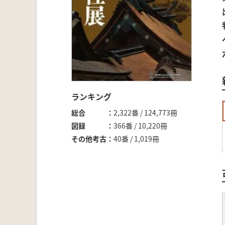
ランキング
総合
2,322番 / 124,773冊
図録
366番 / 10,220冊
その他考古
40番 / 1,019冊