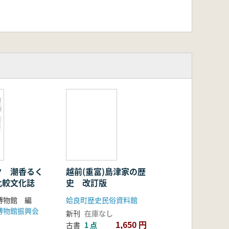
ク 潮香るく
越前(重富)島津家の歴
比較文化誌
史 改訂版
博物館 編
姶良町歴史民俗資料館
博物館振興会
新刊
在庫なし
1,650 円
古書
1 点