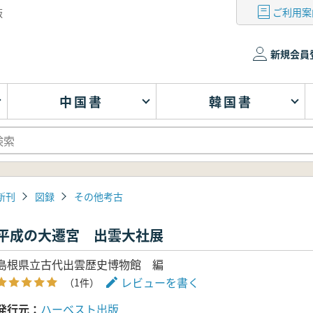
ご利用案
版
新規会員
中国書
韓国書
新刊
図録
その他考古
平成の大遷宮 出雲大社展
島根県立古代出雲歴史博物館 編
レビューを書く
（1件）
発行元
ハーベスト出版