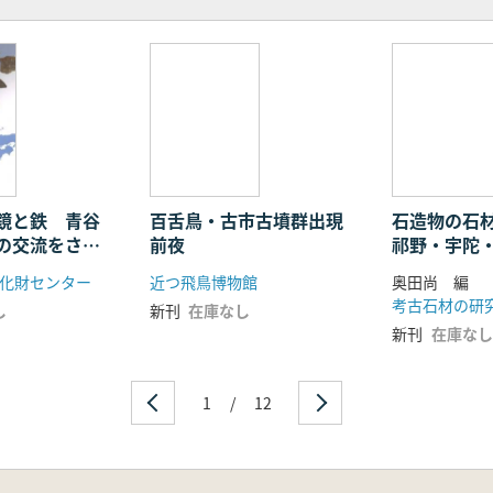
鏡と鉄 青谷
百舌鳥・古市古墳群出現
石造物の石
の交流をさぐ
前夜
祁野・宇陀
野・飛鳥の
化財センター
近つ飛鳥博物館
奥田尚 編
考古石材の研
し
新刊
在庫なし
新刊
在庫なし
1
/
12