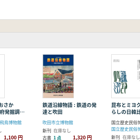
おさか
鉄道沿線物語 : 鉄道の発
昆布とミヨ
阪府発掘調査
達と吹田
らしの日韓
飛鳥博物館
吹田市立博物館
国立歴史民俗
国立歴史民俗
し
新刊
在庫なし
1,100 円
1,320 円
新刊
在庫なし
古書
1 点