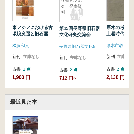
化研究交流
会 発表資
料
東アジアにおける古
厚木の考古資
第13回長野県旧石器
環境変遷と旧石器編
土器時代・縄
文化研究交流会 発
年 : 予稿集
表資料
松藤和人
厚木市教育委
長野県旧石器文化研究交流会
新刊
在庫なし
新刊
在庫なし
新刊
在庫なし
古書
1 点
古書
2 点
古書
2 点
1,900 円
2,138 円~
712 円~
最近見た本