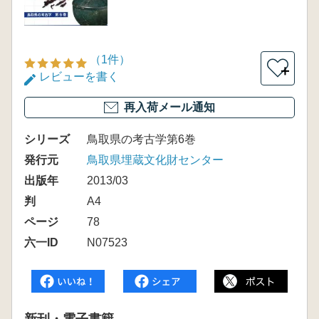
（1件）
＋
レビューを書く
再入荷メール通知
シリーズ
鳥取県の考古学第6巻
発行元
鳥取県埋蔵文化財センター
出版年
2013/03
判
A4
ページ
78
六一ID
N07523