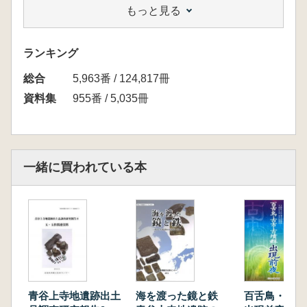
もっと見る
ランキング
総合
5,963番 / 124,817冊
資料集
955番 / 5,035冊
一緒に買われている本
青谷上寺地遺跡出土
海を渡った鏡と鉄
百舌鳥・古市