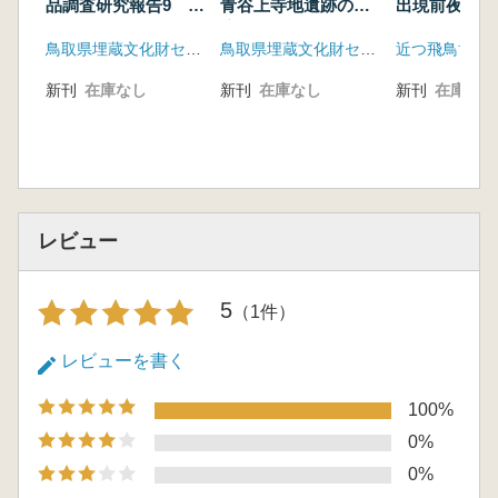
品調査研究報告9
青谷上寺地遺跡の交
出現前夜
玉・玉作関連資料
流をさぐる
鳥取県埋蔵文化財センター
鳥取県埋蔵文化財センター
近つ飛鳥博物
新刊
在庫なし
新刊
在庫なし
新刊
在庫なし
レビュー
5
（1件）
レビューを書く
100%
0%
0%