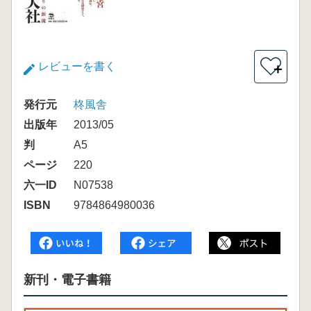
レビューを書く
＋
発行元
柊風舎
出版年
2013/05
判
A5
ページ
220
六一ID
N07538
ISBN
9784864980036
新刊・電子書籍