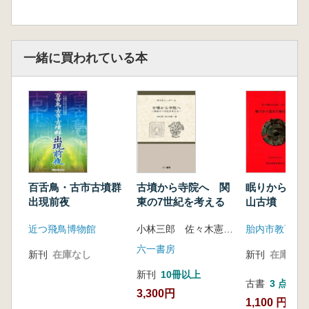
一緒に買われている本
百舌鳥・古市古墳群
古墳から寺院へ 関
眠りから覚め
出現前夜
東の7世紀を考える
山古墳
近つ飛鳥博物館
小林三郎 佐々木憲一 編
胎内市教育委
六一書房
新刊
在庫なし
新刊
在庫なし
新刊
10冊以上
古書
3 点
3,300円
1,100 円~