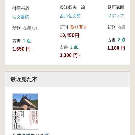
義江彰夫 編
桑原滋郎 ほ
榊原邦彦
吉川弘文館
メディアハウ
右文書院
新刊
取り寄せ
新刊
在庫なし
新刊
在庫なし
10,450円
古書
2 点
古書
1 点
古書
2 点
1,100 円~
1,650 円
3,300 円~
最近見た本