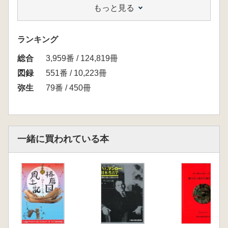
もっと見る
本展では、安満遺跡の数々の出土品ととも
に、三島の弥生文化を語るうえで欠かすことが
できない東奈良遺跡の銅鐸や鋳型をはじめとす
ランキング
る青銅器製作の関連資料をあわせて展示いたし
総合
ます。とくに平成11年に出土した最古の銅鐸と
3,959番 / 124,819冊
される「東奈良銅鐸」に関しては、最新の研究
図録
551番 / 10,223冊
を紹介するなかで、銅鐸の発祥についても論及
弥生
79番 / 450冊
し、その内容を詳しく解説。(本書ごあいさつ
より抜粋)
<目次>
概論 森田克行 三島弥生文化の黎明 安満と
一緒に買われている本
東奈良
安満遺跡の発見と調査研究の歴史
展示品解説 弥生のムラの風景
1.コメを食べる
2.コメをつくる
3.村の生業
4.狩りと戦い