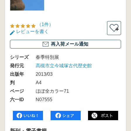
（1件）
＋
レビューを書く
再入荷メール通知
シリーズ
春季特別展
発行元
高槻市立今城塚古代歴史館
出版年
2013/03
判
A4
ページ
ほぼ全カラー71
六一ID
N07555