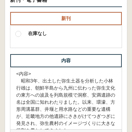
新刊・電子書籍
新刊
在庫なし
内容
<内容>
昭和3年、出土した弥生土器を分析した小林
行雄は、朝鮮半島から九州に伝わった弥生文化
の東方への波及を列島規模で洞察、安満遺跡の
名は全国に知れわたりました。以来、環濠、方
形周溝墓群、井堰と用水路などの重要な遺構
が、近畿地方の他遺跡にさきがけてつぎつぎに
発見され、弥生農村のイメージづくりに大きな
役割を果たしてきました。