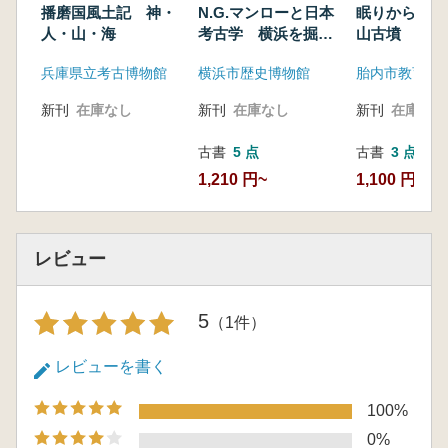
5.飾る
播磨国風土記 神・
N.G.マンローと日本
眠りから覚め
6.死者を葬る
人・山・海
考古学 横浜を掘っ
山古墳
7.まつりの道具
た英国人学者
兵庫県立考古博物館
横浜市歴史博物館
胎内市教育委
特別寄稿 設楽博己 東奈良銅鐸の文様をめぐ
って
新刊
在庫なし
新刊
在庫なし
新刊
在庫なし
古書
5 点
古書
3 点
1,210 円~
1,100 円~
レビュー
5
（1件）
レビューを書く
100%
0%