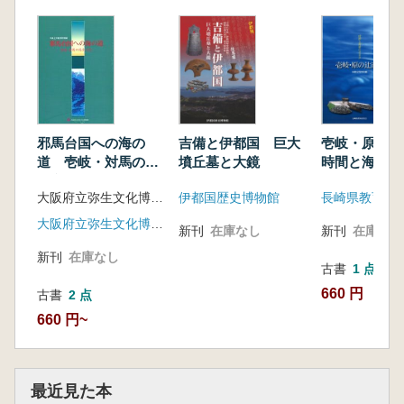
吉備と伊都国 巨大
壱岐・原の
邪馬台国への海の
墳丘墓と大鏡
時間と海風の
道 壱岐・対馬の弥
生文化
伊都国歴史博物館
長崎県教育委
大阪府立弥生文化博物館 編
大阪府立弥生文化博物館
新刊
在庫なし
新刊
在庫なし
新刊
在庫なし
古書
1 点
660 円
古書
2 点
660 円~
最近見た本