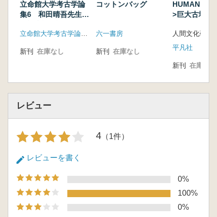
立命館大学考古学論
コットンバッグ
HUMAN 0
集6 和田晴吾先生定
>巨大古墳と
年退職記念論集
立命館大学考古学論集刊行会
六一書房
平凡社
新刊
在庫なし
新刊
在庫なし
新刊
在庫なし
レビュー
4
（1件）
レビューを書く
0%
100%
0%