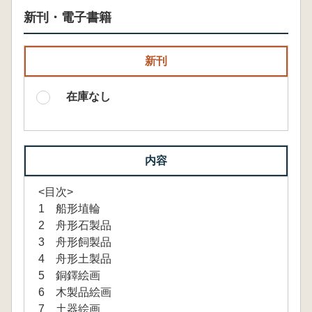
新刊・電子書籍
新刊
在庫なし
内容
<目次>
1 船形埴輪
2 舟形石製品
3 舟形飼製品
4 舟形土製品
5 銅鐸絵画
6 木製品絵画
7 土器絵画