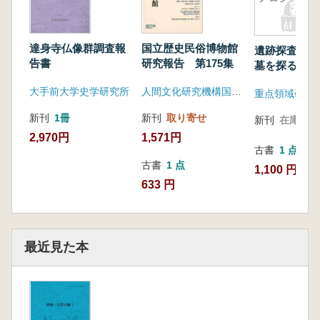
達身寺仏像群調査報
国立歴史民俗博物館
遺跡探査 村
告書
研究報告 第175集
墓を探るテク
ー
大手前大学史学研究所
人間文化研究機構国立歴史民俗博物館
新刊
1冊
新刊
取り寄せ
新刊
在庫なし
2,970円
1,571円
古書
1 点
古書
1 点
1,100 円
633 円
最近見た本