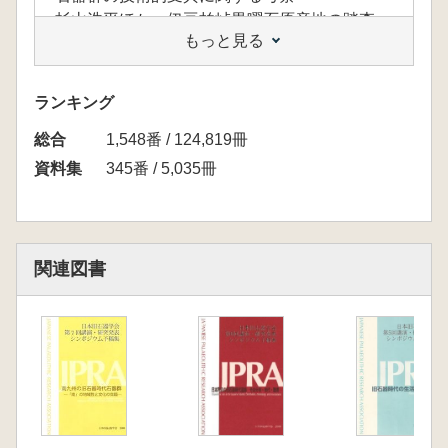
杉山浩平ほか 伊豆柏峠黒曜石原産地の踏査
もっと見る
橋詰 潤ほか 長野県長和町広原遺跡群におけ
る2011-2013年度調査成果の概要
野口 淳ほか 南アジアの旧石器時代:地考古学
ランキング
にもとづく石器群編年の再検討
総合
西村昌也ほか 北部ベトナム/チャンアン遺跡
1,548番 / 124,819冊
群の更新世末から完新世初頭の人類居住活動に
資料集
345番 / 5,035冊
ついて:Hang Moi洞穴の調査結果を主として
藤田 尚 聖嶽人の再検討
【ポスターセッション】
橋詰 潤 後期更新世終末期の中部日本におけ
関連図書
る石斧の欠損痕跡:小瀬ケ沢洞窟、星光山荘B遺
跡出土石斧の巨視的痕跡の検討を中心に
堤 隆ほか 野辺山高原における後期旧石器時
代後半期から縄文時代草創期にかけての黒曜石
利用
杉原保幸ほか 長野県木崎湖周辺域における更
新世に遡る人類の痕跡と古環境復元―小丸山ロ