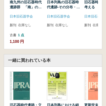
ームから取り出された石片と居谷里ボーリング
南九州の旧石器時代
日本列島の旧石器時
旧石器時代の
コア採掘調査―
遺跡群 「南」の地
代遺跡-その分布・年
考える
域性と文化の交錯
代・環境-
村崎孝宏ほか 北中島西原遺跡における後期旧
日本旧石器学会
日本旧石器学会
日本旧石器学
石器時代の調査速報について
門脇誠二 アフリカとレヴァントにおける旧石
新刊
在庫なし
新刊
在庫なし
新刊
在庫なし
器文化編年と古環境の対応
池谷信之ほか 三次元測定装置を用いた石器表
古書
1 点
面のキズの抽出とその解釈
1,100 円
中沢祐一ほか 二次加工部の形態変異につい
て:北海道LGM石器群の分析から
【シンポジウム旧石器時代の年代と広域編年対
一緒に買われている本
比】
研究企画委員会委員長 諏訪間順 趣旨説明
吉川耕太郎・直江康雄 北海道・東北
中村雄紀 関東
阿部 敬 中部
三好元樹 近畿・中四国
鎌田洋昭 九州
旧石器時代遺跡・立
日本列島における細
更新世末の東