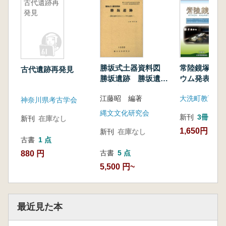
古代遺跡再
発見
勝坂式土器資料図
常陸鏡塚 シ
古代遺跡再発見
勝坂遺跡 勝坂遺跡
ウム発表資料
を中心とした考古遺
江藤昭 編著
大洗町教育委
物
神奈川県考古学会
縄文文化研究会
新刊
3冊
新刊
在庫なし
1,650円
新刊
在庫なし
古書
1 点
古書
5 点
880 円
5,500 円~
最近見た本