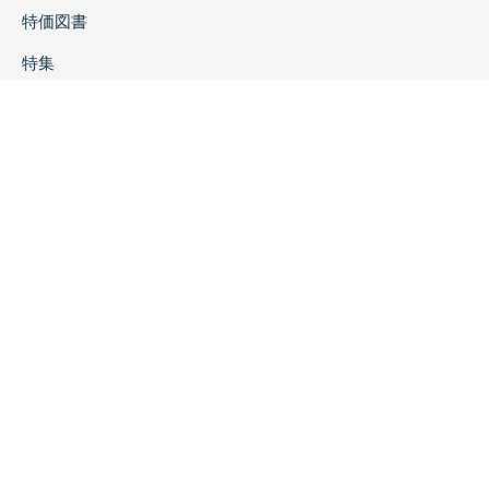
特価図書
特集
書店様へ
著者ログイン
会社案内
お問い合わせ
リンク
採用情報
プライバシーポリシー
特定商取引に関する表示