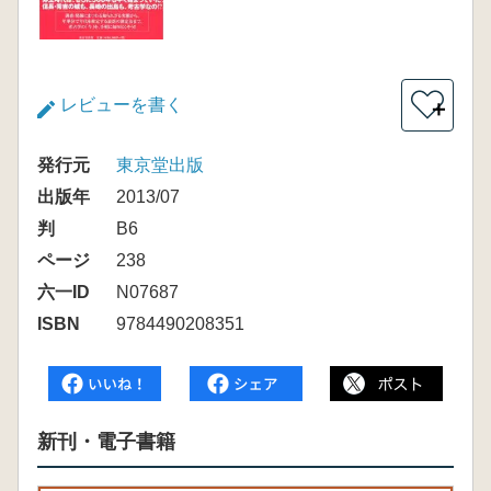
レビューを書く
＋
発行元
東京堂出版
出版年
2013/07
判
B6
ページ
238
六一ID
N07687
ISBN
9784490208351
新刊・電子書籍