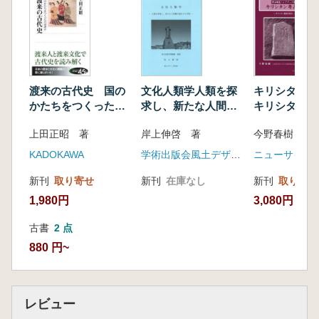
第6講 なぜあのような大きな古墳を造ったの
か
第7講 宮都の繁栄と仏教はどのように地方へ
広まったのか
第8講 信長・秀吉の城から長崎の出島まで
第9講 最新科学研究と考古学研究のコラボレ
渡来の古代史 国の
文化人類学人類を探
キリシタン
ーション
かたちをつくったの
求し、新たな人間観
キリシタン遺
は誰か
を創出する学問
る
第10講 現代の発掘基礎知識と考古学の未来
上田正昭 著
岸上伸啓 著
今野春樹 著
KADOKAWA
学術出版会風土デザイン研究所
ニューサイエ
新刊
取り寄せ
新刊
在庫なし
新刊
取り寄せ
1,980円
3,080円
古書
2 点
880 円~
レビュー