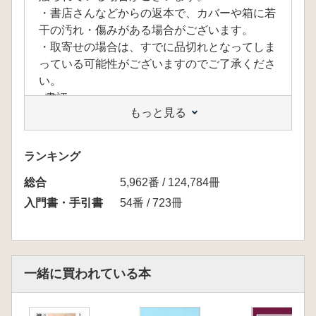
・書店さんなどからの返本で、カバーや箱に若
干の汚れ・傷みがある場合がございます。
・取寄せの場合は、すでに品切れとなってしま
っている可能性がございますのでご了承くださ
い。
<書評>
もっと見る
・お勧め図書『考古学興味を持ったときに役立
つ、参考にしたい本』
六一書房書評コーナーでご覧いただけます
ランキング
<目次>
総合
第1講 発掘調査とは?「考古学」という学問
5,962番 / 124,784冊
は?
入門書・手引書
54番 / 723冊
第2講 旧石器文化研究の現状
は?
第3講 世界で一番古い縄文土器?
第4講 弥生時代は本当に五〇〇年古くなるの
一緒に買われている本
か?
第5講「邪馬台国」問題は解決されたのか