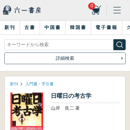
0
新刊
古書
中国書
韓国書
電子書籍
詳細検索
新刊
入門書・手引書
日曜日の考古学
山岸 良二 著