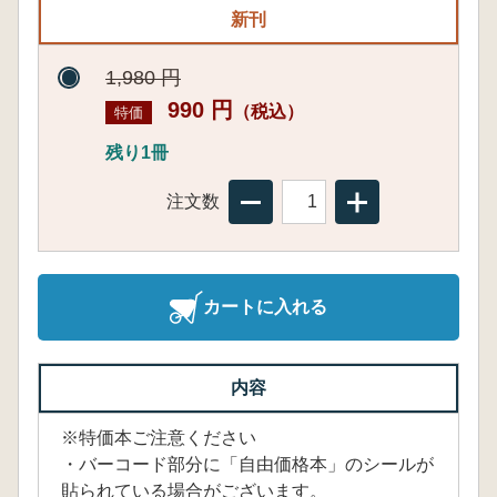
新刊
1,980 円
990 円
（税込）
特価
残り1冊
注文数
カートに入れる
内容
※特価本ご注意ください
・バーコード部分に「自由価格本」のシールが
貼られている場合がございます。