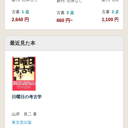
新刊
在庫なし
古書
1 点
古書
2 点
古書
2 点
2,640 円
1,100 円~
660 円~
最近見た本
日曜日の考古学
山岸 良二 著
東京堂出版