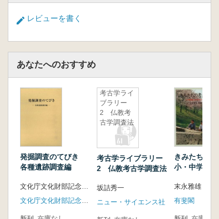
レビューを書く
あなたへのおすすめ
考古学ライ
ブラリー
2 仏教考
古学調査法
発掘調査のてびき
きみたちの
考古学ライブラリー
各種遺跡調査編
小・中学生の
2 仏教考古学調査法
古代史入門
文化庁文化財部記念物課 編
末永雅雄 監
坂詰秀一
文化庁文化財部記念物課
有斐閣
ニュー・サイエンス社
新刊
在庫なし
新刊
在庫なし