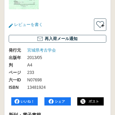
レビューを書く
＋
再入荷メール通知
発行元
宮城県考古学会
出版年
2013/05
判
A4
ページ
233
六一ID
N07698
ISBN
13481924