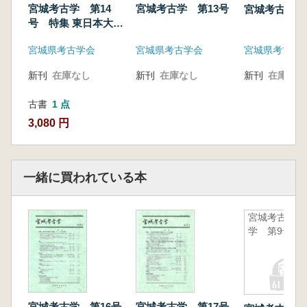
論文
宮城考古学 第14
宮城考古学 第13号
宮城考古学 
宮城県石巻市南境貝塚出土の土製品について
号 特集 東日本大震
[Ⅰ] 後藤 勝彦
災の記録1 文化財の
宮城県考古学会
宮城県考古学会
宮城県考古学
宮城県の黒曜石について 佐々木 繁喜
被害とレスキュー
陸奥国府周辺の窯業生産地とその変容 桜井
新刊
在庫なし
新刊
在庫なし
新刊
在庫なし
友梓
宮城県を中心とする内藤政恒瓦資料(2) 内藤政
古書
1 点
恒瓦資料研究会 齋藤 篤 大河原 基典
3,080 円
多賀城と古代都城 家原 圭太
大崎市鳴子温泉地域の中世城館 佐藤 信行
マタギ山刀の民族考古学(2) タテ製作技術と
一緒に買われている本
タシロの調査 種石 悠
資料紹介
岩沼市鵜ヶ崎城跡出土の球形金属製品について
宮城考古
学 第9号
熊谷 篤
宮城考古学 第16号
宮城考古学 第17号