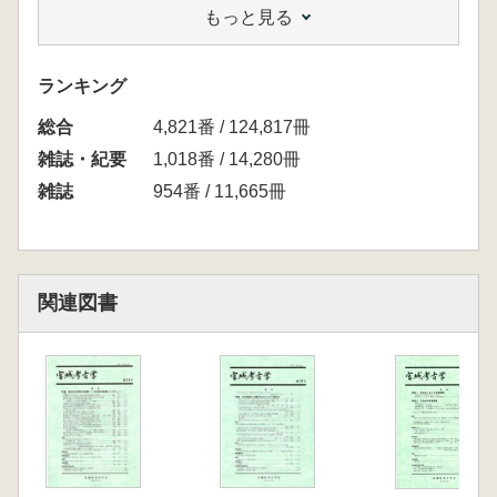
もっと見る
野 陽一
平成24年度の復興事業に伴う埋蔵文化財調査に
ついて 宮城県文化財保護課
ランキング
遺跡資料リポジトリと震災復興支援 菅野 智
総合
則 永井 伸
4,821番 / 124,817冊
特集2 宮城県における歴史地震・津波災害
雑誌・紀要
1,018番 / 14,280冊
考古学的検討を今後より深めるための第一歩
雑誌
954番 / 11,665冊
慶長奥州地震津波の歴史学的分析 蝦名 裕一
縄文時代における古津波堆積層-特に三陸地方
を中心に 相原 淳一
宮戸島の震災履歴 菅原 弘樹
関連図書
仙台平野の弥生時代・平安時代の津波痕跡 斎
野 裕彦
発掘調査からみた貞観11年(869)陸奥国巨大地
震の被害と復興 柳澤 和明
仙台平野中部に見いだされた弥生時代の津波堆
積物-「砂の薄層」から「津波堆積物」へ- 松
本 秀明