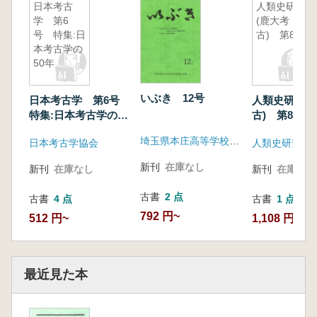
日本考古
人類史研究
学 第6
(鹿大考
号 特集:日
古) 第8号
本考古学の
50年
いぶき 12号
日本考古学 第6号
人類史研究(
特集:日本考古学の50
古) 第8号
年
埼玉県本庄高等学校考古学部
日本考古学協会
人類史研究会
新刊
在庫なし
新刊
在庫なし
新刊
在庫なし
古書
2 点
古書
4 点
古書
1 点
792 円~
512 円~
1,108 円
最近見た本