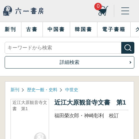
0
新刊
古書
中国書
韓国書
電子書籍
詳細検索
新刊
歴史一般・史料
中世史
近江大原観音寺文書 第1
近江大原観音寺文
書 第1
福田榮次郎・神崎彰利 校訂