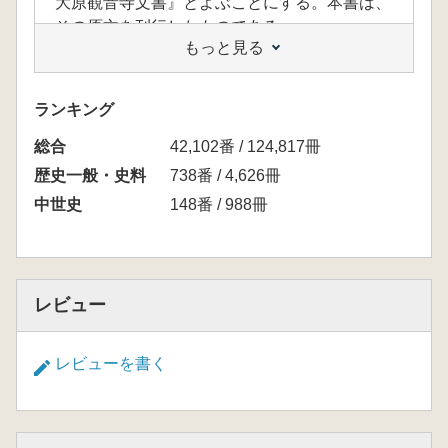
大原観音寺文書』とよぶことにする。本書は、
その原文を刊行したものである。
もっと見る
「BOOKデータベース」 より
ランキング
総合
42,102番 / 124,817冊
歴史一般・史料
738番 / 4,626冊
中世史
148番 / 988冊
レビュー
レビューを書く