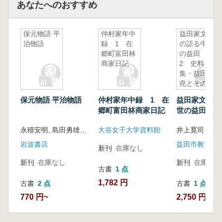
あなたへのおすすめ
保元物語 平
仲村家年中
益田家文書
治物語
録 1 在
の語る中世
郷町富田林
の益田
商家日記
2 史料
集・益田兼
尭とその時
代
保元物語 平治物語
仲村家年中録 1 在
益田家文書の
郷町富田林商家日記
世の益田 2
集・益田兼尭
永積安明, 島田勇雄校注
大谷女子大学資料館
井上寛司 岡
時代
岩波書店
益田市教育委
新刊
在庫なし
新刊
在庫なし
新刊
在庫なし
古書
1 点
1,782 円
古書
2 点
古書
1 点
770 円~
2,750 円