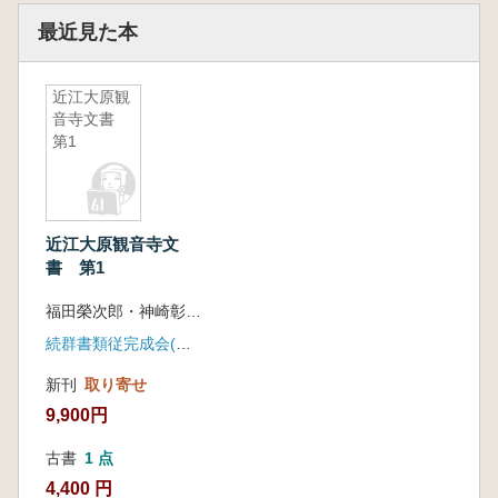
最近見た本
近江大原観
音寺文書
第1
近江大原観音寺文
書 第1
福田榮次郎・神崎彰利 校訂
続群書類従完成会(八木書店)
新刊
取り寄せ
9,900円
古書
1 点
4,400 円