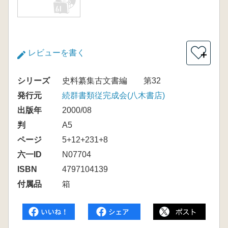
レビューを書く
＋
シリーズ
史料纂集古文書編 第32
発行元
続群書類従完成会(八木書店)
出版年
2000/08
判
A5
ページ
5+12+231+8
六一ID
N07704
ISBN
4797104139
付属品
箱