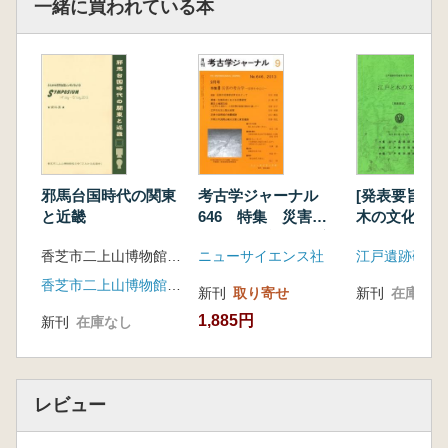
一緒に買われている本
邪馬台国時代の関東
考古学ジャーナル
[発表要旨] 
と近畿
646 特集 災害の
木の文化
考古学 近世を中心
香芝市二上山博物館友の会「ふたかみ史遊会」 編
ニューサイエンス社
江戸遺跡研究
に
香芝市二上山博物館友の会「ふたかみ史遊会」
新刊
取り寄せ
新刊
在庫なし
1,885円
新刊
在庫なし
レビュー