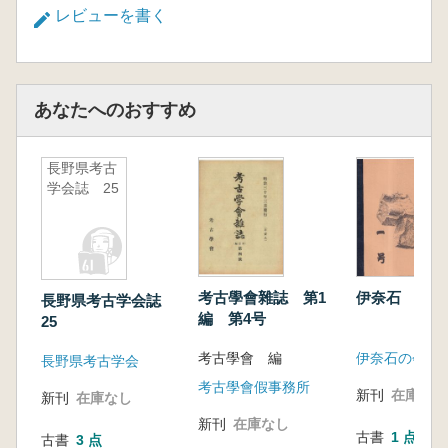
レビューを書く
あなたへのおすすめ
長野県考古
学会誌 25
考古學會雜誌 第1
伊奈石 1号
長野県考古学会誌
編 第4号
25
考古學會 編
伊奈石の会
長野県考古学会
考古學會假事務所
新刊
在庫なし
新刊
在庫なし
新刊
在庫なし
古書
1 点
古書
3 点