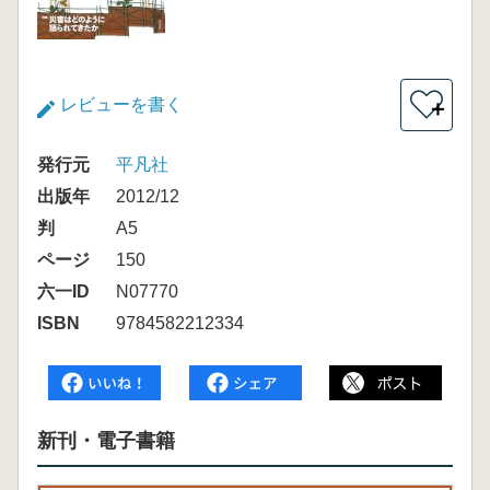
レビューを書く
＋
発行元
平凡社
出版年
2012/12
判
A5
ページ
150
六一ID
N07770
ISBN
9784582212334
新刊・電子書籍