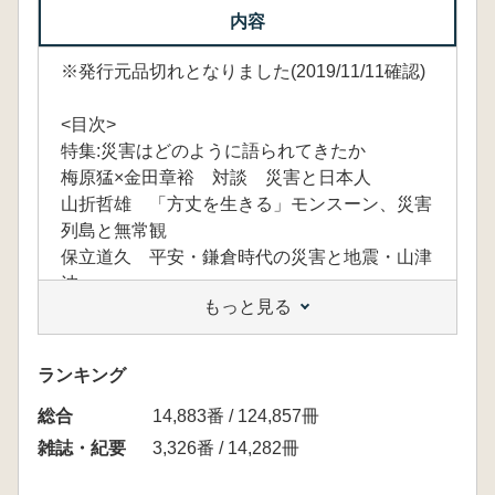
内容
※発行元品切れとなりました(2019/11/11確認)
<目次>
特集:災害はどのように語られてきたか
梅原猛×金田章裕 対談 災害と日本人
山折哲雄 「方丈を生きる」モンスーン、災害
列島と無常観
保立道久 平安・鎌倉時代の災害と地震・山津
波
もっと見る
北原糸子 江戸の災害、東京の地震
小松和彦 鯰絵をめぐる断想
入口敦志 ルポルタージュとしての仮名草子
ランキング
時事性と出版
総合
木部暢子 人間文化研究機構の復興支援 地域
14,883番 / 124,857冊
の文化が支える地域の暮らし「大規模災害と人
雑誌・紀要
3,326番 / 14,282冊
間文化」ブロジェクト