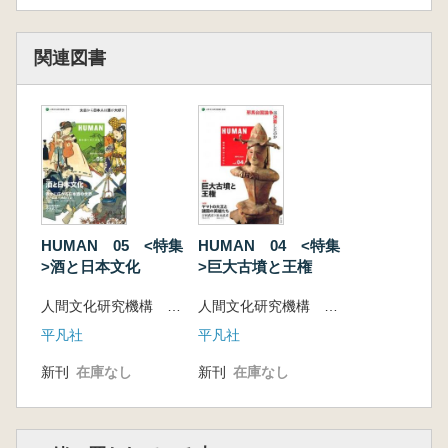
竹田晃子 医療現場における方言理解のため
に 支援者と被災地をつなぐ
林勲男 民俗芸能の再生 鹿踊りへの支援から
関連図書
徳田雄洋 東日本大震災、メディアは何を語っ
たか 震災対応への質問について考える
<展示・コレクション紹介>
国立歴史民俗博物館+くらしの植物苑「伝統の
古典菊」
くらしの植物苑特別企画「伝統の古典菊」
澤田和人 国立歴史民俗博物館総合展示第3展
示室特集展示「伝統の古典菊」
HUMAN 05 <特集
HUMAN 04 <特集
小笠原左衛門尉亮軒 菊栽培史と伝統菊
>酒と日本文化
>巨大古墳と王権
人間文化研究機構 監修
人間文化研究機構 監修
平凡社
平凡社
新刊
在庫なし
新刊
在庫なし