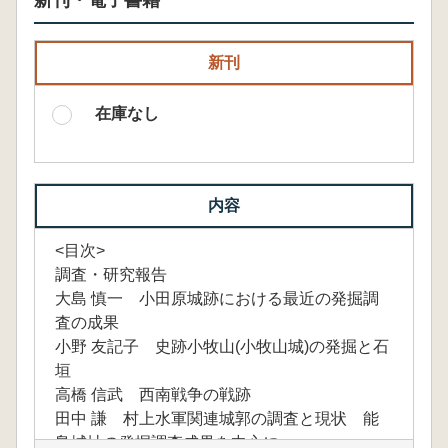
新刊・電子書籍
新刊
在庫なし
内容
<目次>
調査・研究報告
大島 慎一 小田原城跡における最近の発掘調
査の成果
小野 友記子 史跡小牧山(小牧山城)の発掘と石
垣
高橋 信武 西南戦争の戦跡
田中 謙 村上水軍関連城郭の調査と現状 能
島城址の発掘調査成果を中心に