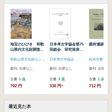
地宝のひびき 和歌
殿村遺跡とそ
日本考古学協会第75
山県内文化財調査報
回総会 研究発表要
告会
旨
和歌山県文化財センター
松本市教育委
日本考古学協会
新刊
在庫なし
新刊
在庫なし
新刊
在庫なし
古書
1 点
古書
1 点
古書
3 点
792 円
712 円
330 円~
最近見た本