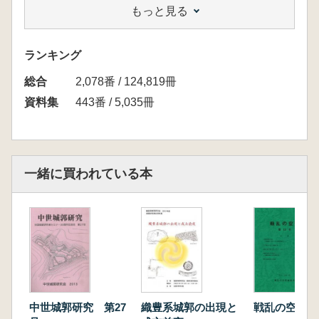
もっと見る
島田 祐悦 大鳥井山遺跡 発掘調査成果とそ
の現状
松田 直則 高知県の中世城郭研究の現状と課
ランキング
題 土佐一条氏から長宗我部氏家臣団の城郭構
総合
築技術の一事例
2,078番 / 124,819冊
シンポジウム「縄張・考古・文献 ― 城郭研究
資料集
443番 / 5,035冊
の明日」
中西 義昌 縄張研究の独自性と今後の課題 ―
1980年代以降の新しい城郭研究が目指すもの
福島 克彦 文献資料と城館研究
一緒に買われている本
柴田 龍司 考古学研究と縄張研究
高屋麻里子 近現代の城郭研究と図化の手法
埼玉県史を例に
中世城郭研究 第27
織豊系城郭の出現と
戦乱の空間 