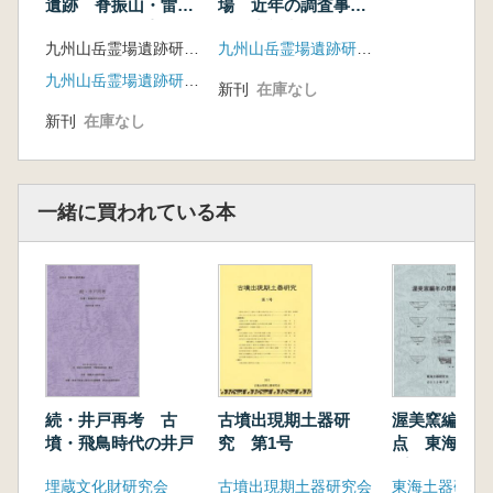
鞍手郡(西部)の山岳霊場
場 近年の調査事例
遺跡 脊振山・雷
と研究視点
山・怡土七ヶ寺
13.山口 裕平 「青龍山千手院清水寺」
九州山岳霊場遺跡研究会
九州山岳霊場遺跡研究会 九州歴史資料館 編
14.岡寺 良・山口 裕平 「平山寺跡」
九州山岳霊場遺跡研究会
15.吉田 東明 「六ヶ岳と六嶽神社」
新刊
在庫なし
16.吉田 扶希子 「剱神社」
新刊
在庫なし
17.國生 知子 「六ヶ岳周辺の仏教彫刻」
18.一瀬 智 「白山権現社」
19.松川 博一 「名引山天徳寺跡(大行寺
一緒に買われている本
跡)」
20.山口 裕平 「丹鳳山瑞石寺」
21.岡寺 良 「霊松山内山寺跡」
22.松川 博一 「最明寺跡」
23.岡寺 良 「日陽山毘沙門天(普光寺)」
24.一瀬 智 「亀甲山長谷寺」
25.阿部洪太郎 「都市八幡宮経塚」
26.國生 知子 「西山・靡山周辺の仏教彫
続・井戸再考 古
古墳出現期土器研
渥美窯編年の
刻」
墳・飛鳥時代の井戸
究 第1号
点 東海土器
第1回研究会の記録
プレシンポジ
埋蔵文化財研究会
古墳出現期土器研究会
東海土器研究