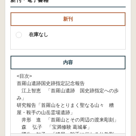
新刊・電子書籍
新刊
在庫なし
内容
<目次>
首羅山遺跡国史跡指定記念報告
江上智恵 「首羅山遺跡 国史跡指定への歩
み」
研究報告「首羅山をとりまく聖なる山々 糟
屋・鞍手の山岳霊場遺跡」
井形 進 「首羅山とその周辺の渡来彫刻」
森 弘子 「宝満修験 葛城峯」
國生 知子 「糟屋・鞍手に伝わる仏教彫