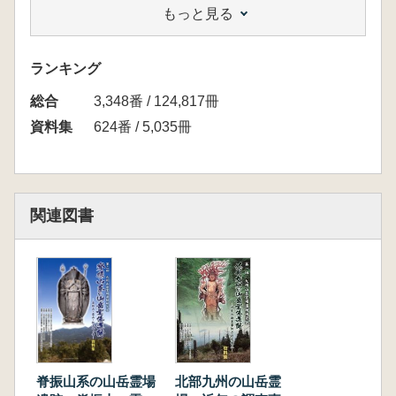
もっと見る
刻」
小嶋 篤 「山岳霊場と山林利用の考古学的
研究」
ランキング
特集報告 「糟屋・鞍手の山岳霊場」
総合
糟屋郡の山岳霊場
3,348番 / 124,817冊
1.江上 智恵 「首羅山遺跡と周辺の寺社」
資料集
624番 / 5,035冊
2.井形 進 「久山の古仏たち」
3.松尾 尚哉 「極楽寺跡」
4.松尾 尚哉 「正楽遺跡」
5.松尾 尚哉 「一滴遺跡(伝妙楽寺跡)」
関連図書
6.山下 啓之 「左谷山建正寺」
7.國生 知子 「若杉山の仏教彫刻」
8.阿部 洪太郎 「若杉山の経塚」
9.西野 元勝 「若杉山の石造物」
10.岡寺 良 「立花山明鏡院独鈷寺」
11.佐々木 華子 「薬王寺跡(薬王寺廃寺)」
12.吉田 扶希子 「瑠璃光山行基院清瀧
寺」
北部九州の山岳霊
脊振山系の山岳霊場