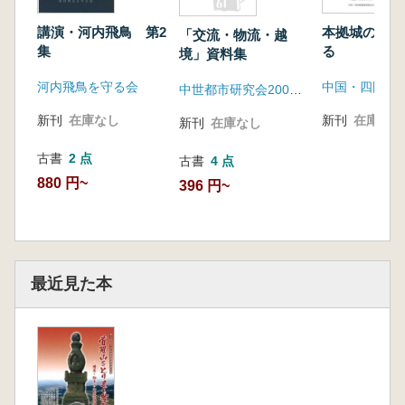
講演・河内飛鳥 第2
本拠城の移動
「交流・物流・越
集
る
境」資料集
河内飛鳥を守る会
中世都市研究会2004鎌倉大会事務局
新刊
在庫なし
新刊
在庫なし
新刊
在庫なし
古書
2 点
古書
4 点
880 円~
396 円~
最近見た本