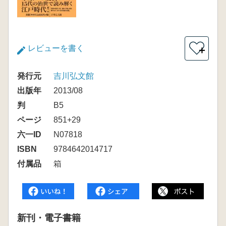
レビューを書く
＋
発行元
吉川弘文館
出版年
2013/08
判
B5
ページ
851+29
六一ID
N07818
ISBN
9784642014717
付属品
箱
新刊・電子書籍