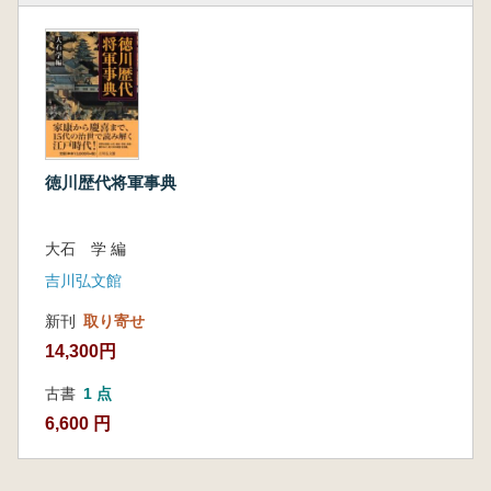
徳川歴代将軍事典
大石 学 編
吉川弘文館
新刊
取り寄せ
14,300円
古書
1 点
6,600 円