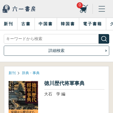
0
新刊
古書
中国書
韓国書
電子書籍
詳細検索
新刊
辞典・事典
徳川歴代将軍事典
大石 学 編