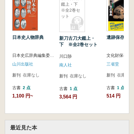
鑑上・下
※全2巻セ
ット
日本史人物辞典
遺跡保存の事
新刀古刀大鑑上・
下 ※全2巻セット
日本史広辞典編集委員会 編
川口陟
山川出版社
三省堂
南人社
新刊
在庫なし
新刊
在庫なし
新刊
在庫なし
古書
2 点
古書
1 点
古書
1 点
1,100 円~
514 円
3,564 円
最近見た本