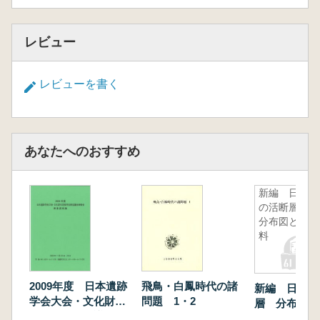
レビュー
レビューを書く
あなたへのおすすめ
新編 日本
の活断層
分布図と資
料
2009年度 日本遺跡
飛鳥・白鳳時代の諸
新編 日本の
学会大会・文化財石
問題 1・2
層 分布図と
垣保存技術協議会研