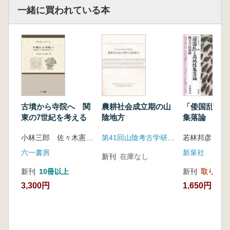
一緒に買われている本
古墳から寺院へ 関
農耕社会成立期の山
「倭国乱」と
東の7世紀を考える
陰地方
集落論 観音
跡
小林三郎 佐々木憲一 編
第41回山陰考古学研究集会資料集事務局
若林邦彦 著
六一書房
新泉社
新刊
在庫なし
新刊
10冊以上
新刊
取り寄せ
3,300円
1,650円