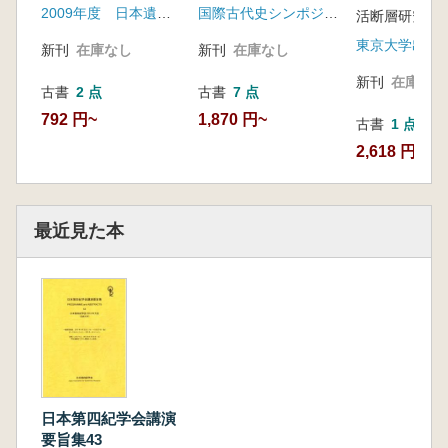
2009年度 日本遺跡学会大会・文化財石垣保存技術協議会研修会開催実行委員会
国際古代史シンポジウム実行委員会
修会発表資料集
活断層研究会 
東京大学出版
新刊
在庫なし
新刊
在庫なし
新刊
在庫なし
古書
2 点
古書
7 点
792 円~
1,870 円~
古書
1 点
2,618 円
最近見た本
日本第四紀学会講演
要旨集43