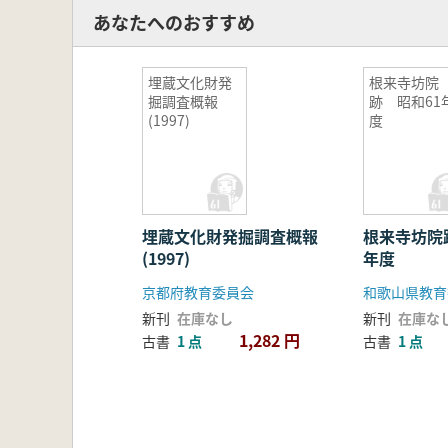
第4章 自然科学的分析
あなたへのおすすめ
第1節 旧汝応寺墓所出上の人骨
第2節 漆喰の化学分析
第5章 総括
埋蔵文化財発
根来寺坊院
掘調査概報
跡 昭和61
第1節 出土遺物の特色と年代
(1997)
度
1 土器
2 瓦
第2節 法応寺墓所に関わる文献史料
第3節 墓所の時間的変遷
第4節 沼津乗運寺所在の康親墓
埋蔵文化財発掘調査概報
根来寺坊院
写真図版
(1997)
年度
付編
京都府教育委員会
和歌山県教育
付編1 東条松平氏と松井松平氏(小
新刊
在庫なし
新刊
在庫な
付編2 三枚橋城主松平周防守源公碑
1,282 円
古書
1 点
古書
1 点