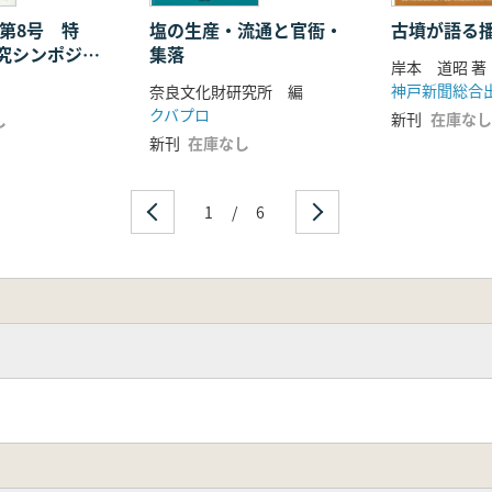
述方針
 第8号 特
塩の生産・流通と官衙・
古墳が語る
究シンポジウ
集落
岸本 道昭 著
神戸新聞総合
奈良文化財研究所 編
クバプロ
新刊
在庫なし
し
新刊
在庫なし
1
/
6