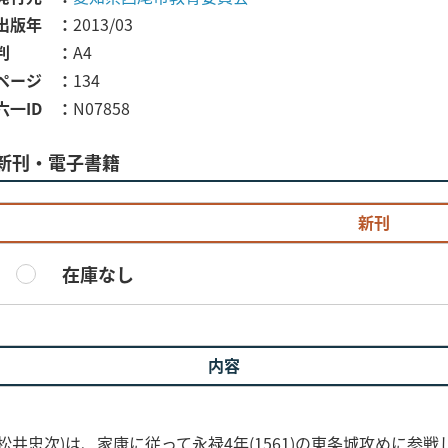
出版年
2013/03
判
A4
ページ
134
六一ID
N07858
新刊・電子書籍
新刊
在庫なし
内容
松井忠次)は、家康に従って永禄4年(1561)の東条城攻めに参