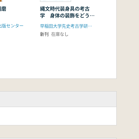
播磨
縄文時代装身具の考古
学 身体の装飾をどうと
らえるか 予稿集
出版センター
早稲田大学先史考古学研究所
新刊
在庫なし