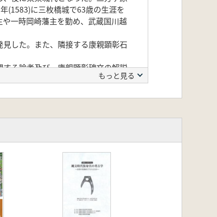
1583)に三枚橋城で63歳の生涯を
主や一時岡崎藩主を勤め、武蔵国川越
発見した。また、隣接する康親顕彰石
関する論考及び、康親顕彰碑文の解説
もっと見る