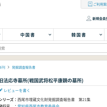
ご利用案
版
新規会員
中国書
韓国書
新刊
発掘調査報告書
旧法応寺墓所(戦国武将松平康親の墓所)
レビューを書く
シリーズ
西尾市埋蔵文化財発掘調査報告書 第21集
発行元
愛知県西尾市教育委員会