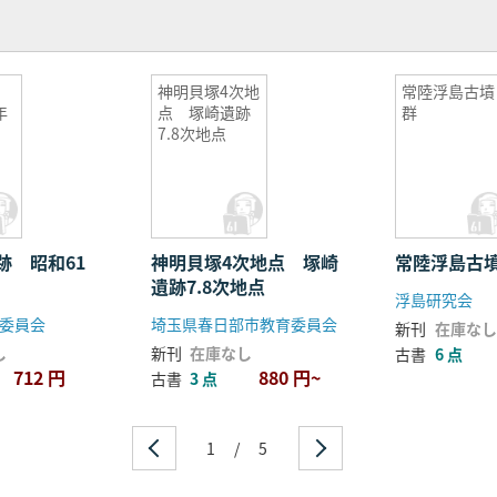
神明貝塚4次地
常陸浮島古墳
年
点 塚崎遺跡
群
7.8次地点
_
跡 昭和61
神明貝塚4次地点 塚崎
常陸浮島古
遺跡7.8次地点
浮島研究会
委員会
埼玉県春日部市教育委員会
新刊
在庫なし
林輝久彦)
し
新刊
在庫なし
古書
6 点
文解説(小林輝久彦)
712 円
880 円~
古書
3 点
1
/
5