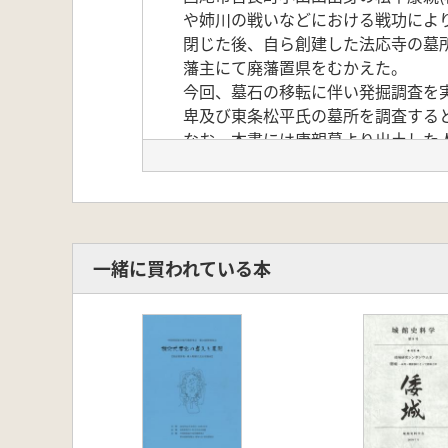
や姉川の戦いなどにおける戦功により、
閉じた後、自ら創建した法応寺の墓
藩主にて廃藩置県をむかえた。
今回、墓石の移転に伴い発掘調査を
卑及び東条松平氏の墓所を調査する
なお、本書には康親墓より出土した
を収録した。
<目次>
第1章 調査の経過
第1節 調査に至る経緯
第2節 調査の概要と経過
一緒に買われている本
第2章 遺跡の位置と環境
第1節 地理的環境
第2節 歴史的環境
1 周辺の遺跡
2 東条城と法応寺
第3章 調査の方法と成果
第1節 墓所周辺の測量調査及び範