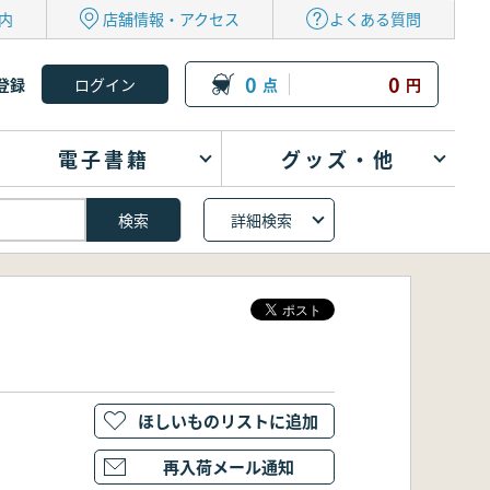
内
店舗情報・アクセス
よくある質問
0
0
登録
点
円
電子書籍
グッズ・他
詳細検索
ほしいものリストに追加
再入荷メール通知