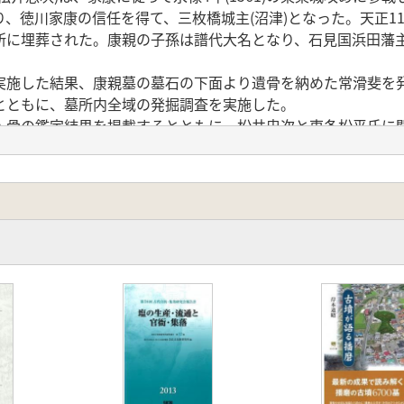
徳川家康の信任を得て、三枚橋城主(沼津)となった。天正11年(
所に埋葬された。康親の子孫は譜代大名となり、石見国浜田藩
実施した結果、康親墓の墓石の下面より遺骨を納めた常滑斐を
とともに、墓所内全域の発掘調査を実施した。
人骨の鑑定結果を掲載するとともに、松井忠次と東条松平氏に
囲確認調査