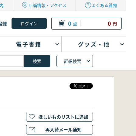
内
店舗情報・アクセス
よくある質問
0
0
登録
点
円
電子書籍
グッズ・他
詳細検索
ほしいものリストに追加
再入荷メール通知