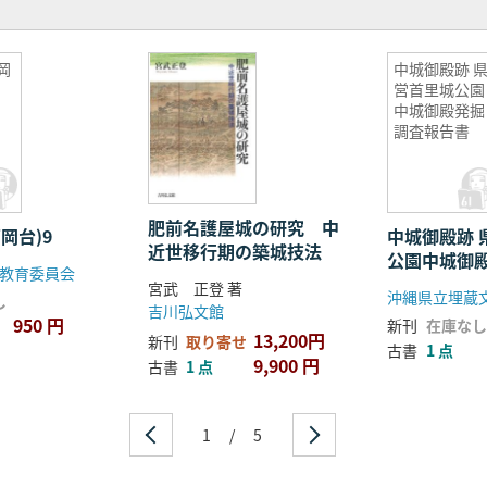
岡
中城御殿跡 県
営首里城公園
中城御殿発掘
調査報告書
肥前名護屋城の研究 中
岡台)9
中城御殿跡 県営首里城
近世移行期の築城技法
公園中城御
教育委員会
告書
宮武 正登 著
し
吉川弘文館
950 円
新刊
在庫なし
13,200円
新刊
取り寄せ
古書
1 点
9,900 円
古書
1 点
1
/
5