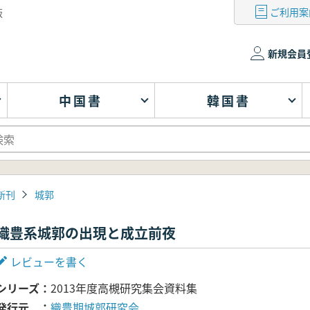
ご利用案
版
新規会員
中国書
韓国書
新刊
城郭
織豊系城郭の出現と成立前夜
レビューを書く
シリーズ
2013年度高槻研究集会資料集
発行元
織豊期城郭研究会