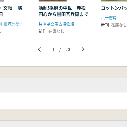
・文献 城
動乱!播磨の中世 赤松
コットンバ
日
円心から黒田官兵衛まで
六一書房
実行委員会 中世城郭研究会
兵庫県立考古博物館
新刊
在庫なし
し
新刊
在庫なし
1
/
20