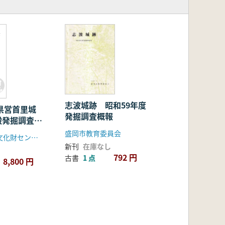
志波城跡 昭和59年度
発掘調査概報
殿発掘調査報
盛岡市教育委員会
沖縄県立埋蔵文化財センター
新刊
在庫なし
792 円
古書
1 点
8,800 円