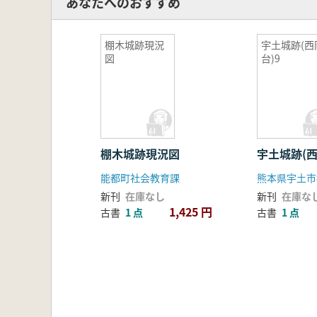
あなたへのおすすめ
棚木城跡現況
宇土城跡(西
図
台)9
棚木城跡現況図
宇土城跡(西
能都町社会教育課
熊本県宇土市
新刊
在庫なし
新刊
在庫な
1,425 円
古書
1 点
古書
1 点