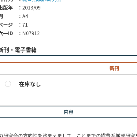
出版年
2013/09
判
A4
ページ
71
六一ID
N07912
新刊・電子書籍
新刊
在庫なし
内容
後の研究会の方向性を踏まえまして、これまでの繊豊系城郭研究