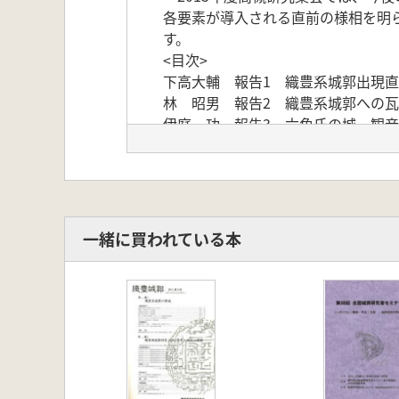
各要素が導入される直前の様相を明
す。
<目次>
下高大輔 報告1 織豊系城郭出現
林 昭男 報告2 織豊系城郭への
伊庭 功 報告3 六角氏の城、観
内堀信雄 報告4 職田氏の城、小
中井 均 報告5 これまでの織豊
加藤理文 報告6 織豊系城郭にお
一緒に買われている本