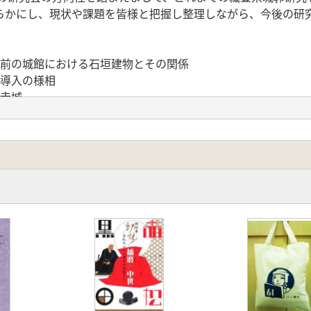
らかにし、現状や課題を皆様と把握し整理しながら、今後の研
直前の城館における石垣建物とその関係
瓦導入の様相
音寺城
牧山城 岐阜城
系城郭研究の成果―石垣 礎石建物を中心に
ける瓦研究の歩み