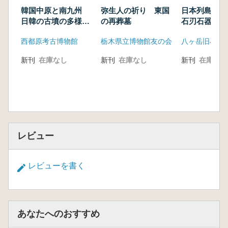
石器の生産と流通 町田勝則
韓国中原と南九州
弥生人の祈り 東国
日本列島にお
信州における青銅器の受容と祭祀 吉田 広
日韓の古墳の多様性
の再葬墓
石刃石器群の
造墓と階層の理解 長野県における事例か
を検討する
西都原考古博物館
栃木県立博物館友の会
ら 廣田和穂
近畿中部の弥生時代中期墓制の階層性と集
新刊
在庫なし
新刊
在庫なし
新刊
在庫なし
落 大庭重信(
弥生集落と地域社会 中部高地から 馬場伸
一郎
『大きな弥生遺跡』をめぐって 若林邦彦
〈シンポジウム:信州の弥生時代社会の在り
方)に向けて 石川日出志
レビュー
(資料集成 信州の弥生遺跡 中期後半から後
期) ※約130ページ
分科会Ⅳ 5世紀の古墳から文化交流を考える
レビューを書く
長野県北部の様相 風間栄―
長野県南部の様相 飯田市飯田古墳群を中心
に 渋谷恵美子
あなたへのおすすめ
群馬県の様相 上毛野における4・5世紀の交
流と渡来文化(予察) 若狭 徹