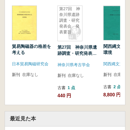
山梨県の様相 宮澤公雄
第27回 神
東海地方の様相 二本ケ谷積石塚群の実相と
奈川県遺跡
被葬者像 鈴木一有
調査・研究
発表会 発
北陸地方の様相 小黒智久
表要旨
古墳殉葬馬再論 九州の古墳時代殉葬馬と牛
馬飼育集団の集落・墓 桃崎祐輔
貿易陶磁器の格差を
関西縄文人の
第27回 神奈川県遺
長野県出土の5～ 6世紀の馬具 宮代栄一
考える
環境
跡調査・研究発表
半島の積石塚と列島の古墳 土生田純之
会 発表要旨
(長野県内における中期古墳資料集〉※約70ペ
日本貿易陶磁研究会
関西縄文文化
神奈川県考古学会
ージ
新刊
在庫なし
新刊
在庫なし
ポスターセッション 信州の律令社会 ※各2ペ
新刊
在庫なし
ージ
古書
2 点
古書
1 点
松本市下神遺跡にもたらされた土器 石上周
8,800 円~
440 円
蔵
信濃における7・8世紀の古代寺院跡 倉澤正
幸
古代信濃の土師器箋 小平和夫
最近見た本
伊那郡行の調査 下平博行