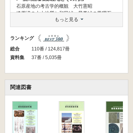
石原産地の考古学的概観 大竹憲昭
峰周辺の火山地質と和田峠・星糞峠の黒曜石
もっと見る
高橋 康
峠黒耀石原産地遺跡と鷹山遺跡群 大竹幸恵
原産地における石器石材の利用 とくに原産地
ランキング
遺跡群に持ち込まれた他地域石材 中村由克
信州産黒曜石の広がり 谷 和隆
総合
110番 / 124,817冊
信州黒曜石原産地に集う狩猟民(石槍期) 須藤
資料集
37番 / 5,035冊
隆司
信州黒曜石原産地に集う狩猟民(細石刃期) 堤
隆
霧ヶ峰・人ヶ岳山麓の黒曜石集積原石からみた
関連図書
縄文時代中期における黒曜石利用について 宮
坂清・山科 哲
中部地方の黒曜石原産地分析資料 ※約110ペ
ージ
Ⅱ 長野県における縄文時代中期土器の編年と
動態