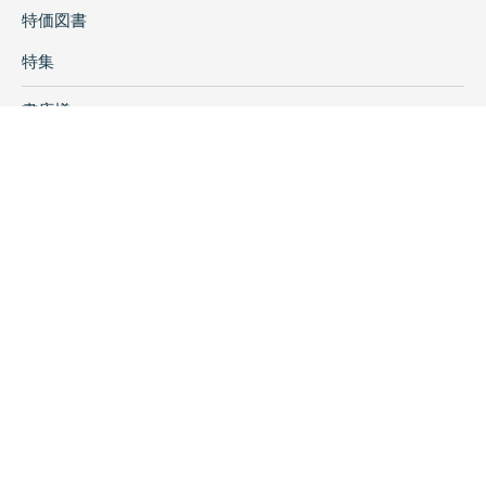
特価図書
特集
書店様へ
著者ログイン
会社案内
お問い合わせ
リンク
採用情報
プライバシーポリシー
特定商取引に関する表示