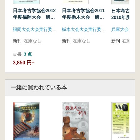
長野県における縄文時代中期土器の編年と動
態 宮崎朝雄・綿田弘実
日本考古学協会2012
日本考古学協会2011
日本考古学
長野県における縄文時代中期土器群の分布状
年度福岡大会 研究
年度栃木大会 研究
2010年度 
発表資料集
発表資料集
況 綿田弘実
会 研究発表
福岡大会大会実行委員会
栃木大会大会実行委員会
集
諏訪地域にドける縄文時代中期の土器群構成と
その分布 守矢昌文
新刊
在庫なし
新刊
在庫なし
新刊
在庫なし
上伊那地域の縄文時代中期土器 小池 孝
下伊那地域における縄文時代中期土器の様相
古書
3 点
坂井勇雄
3,850 円~
中信地域における縄文時代中期土器の編年と動
態 島田哲男
東信地域における縄文時代中期土器の動態 藤
一緒に買われている本
森英二
北信地域における縄文時代中期土器群の展開
水沢教子
分科会Ⅲ 信州における弥生社会の在り方
栗林式土器の成立と展開一栗林式土器編年の
再確認と栗林式土器文化成立から終焉まで 寺
島孝典