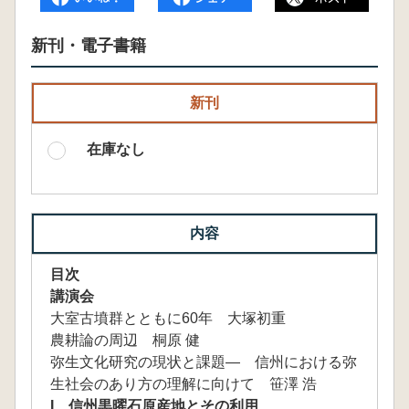
新刊・電子書籍
新刊
在庫なし
内容
目次
講演会
大室古墳群とともに60年 大塚初重
農耕論の周辺 桐原 健
弥生文化研究の現状と課題― 信州における弥
生社会のあり方の理解に向けて 笹澤 浩
I 信州黒曜石原産地とその利用